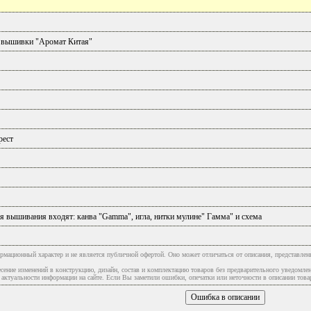
 вышивки "Аромат Китая"
рест
я вышивания входят: канва "Gamma", игла, нитки мулине" Гамма" и схема
рмационный характер и не является публичной офертой. Оно может отличаться от описания, представлен
сение изменений в конструкцию, дизайн, состав и комплектацию товаров без предварительного уведомле
туальности информации на сайте. Если Вы заметили ошибки, опечатки или неточности в описании товар