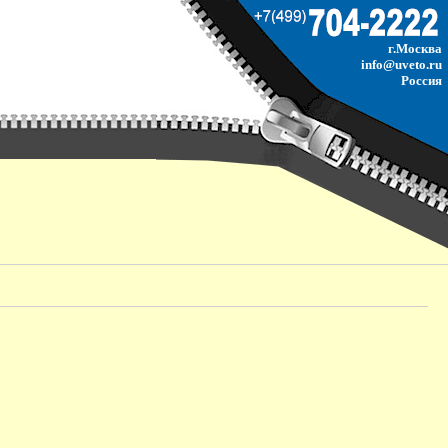
г.Москва
info@uveto.ru
Россия