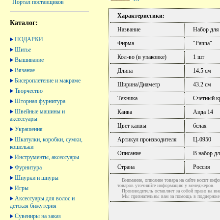
Портал поставщиков
Характеристики:
Каталог:
Название
Набор для
ПОДАРКИ
Фирма
"Panna"
Шитье
Кол-во (в упаковке)
1 шт
Вышивание
Вязание
Длина
14.5 см
Бисероплетение и макраме
Ширина/Диаметр
43.2 см
Творчество
Техника
Счетный к
Шторная фурнитура
Швейные машины и
Канва
Аида 14
аксессуары
Цвет канвы
белая
Украшения
Шкатулки, коробки, сумки,
Артикул производителя
Ц-0950
кошельки
Описание
В набор дл
Инструменты, аксессуары
Страна
Россия
Фурнитура
Шнурки и шнуры
Внимание, описание товара на сайте носит инфо
товаров уточняйте информацию у менеджеров.
Игры
Производитель оставляет за собой право на вне
Мы признательны вам за помощь в поддержке ак
Аксессуары для волос и
детская бижутерия
Сувениры на заказ