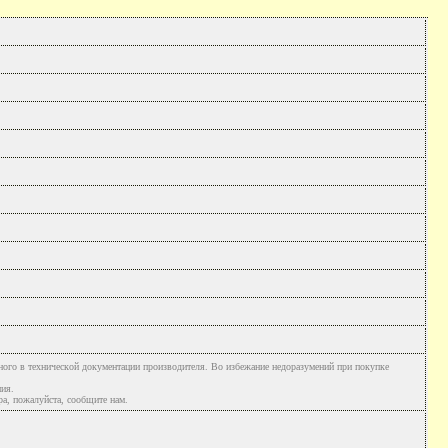
ного в технической документации производителя. Во избежание недоразумений при покупке
ния.
а, пожалуйста, сообщите нам.