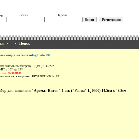
Логин
Пароль
т:
ьи
Поиск
дать вопрос на сайте info@Uveto.RU
ём заказов по телефону +7(499)704-2222
-ПТ с 10
до 19
00
00
, ВС выходные
ем заказов электронно:
КРУГЛОСУТОЧНО
бор для вышивки "Аромат Китая" 1 шт. ("Panna" Ц-0950) 14.5см х 43.2см