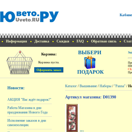
Кабине
Информация
Доставка
Скидки
FAQ
Обратная связь
Стат
ВЫБЕРИ
За
Корзина:
Корзина пуста.
При
ПН
СБ
ПОДАРОК
При
Каталог
/
Вышивание
/
Наборы
/
"Panna"
/
На
Новости:
Артикул магазина: D01390
АКЦИЯ "Вас ждёт подарок!"
Работа Магазина в дни
празднования Нового Года
Исполнение заказов в дни
самоизоляции.
[1]