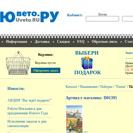
Логин
Кабинет:
Информация
Доставка
Скидки
FAQ
Обратная связь
Стат
ВЫБЕРИ
Задат
Корзина:
Корзина пуста.
Приём
ПН-ПТ
СБ, 
ПОДАРОК
Прием
Каталог
/
Вышивание
/
Наборы
/
"Panna"
/
На
Новости:
Артикул магазина: D01395
АКЦИЯ "Вас ждёт подарок!"
Работа Магазина в дни
празднования Нового Года
Исполнение заказов в дни
самоизоляции.
[1]