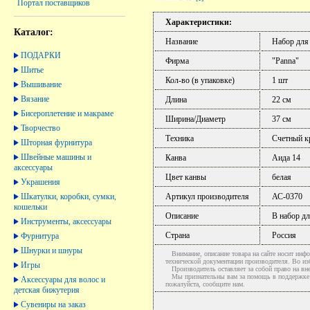
Портал поставщиков
Характеристики:
Каталог:
Название
Набор для
ПОДАРКИ
Фирма
"Panna"
Шитье
Кол-во (в упаковке)
1 шт
Вышивание
Вязание
Длина
22 см
Бисероплетение и макраме
Ширина/Диаметр
37 см
Творчество
Техника
Счетный к
Шторная фурнитура
Швейные машины и
Канва
Аида 14
аксессуары
Цвет канвы
белая
Украшения
Шкатулки, коробки, сумки,
Артикул производителя
АС-0370
кошельки
Описание
В набор дл
Инструменты, аксессуары
Страна
Россия
Фурнитура
Шнурки и шнуры
Внимание, описание товара на сайте носит инфо
технической документации производителя. Во и
Игры
Производитель оставляет за собой право на вне
Мы признательны вам за помощь в поддержке ак
Аксессуары для волос и
пожалуйста, сообщите нам.
детская бижутерия
Сувениры на заказ