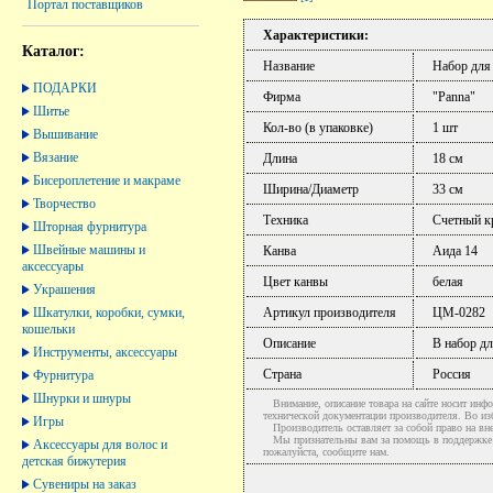
Портал поставщиков
Характеристики:
Каталог:
Название
Набор для
ПОДАРКИ
Фирма
"Panna"
Шитье
Кол-во (в упаковке)
1 шт
Вышивание
Вязание
Длина
18 см
Бисероплетение и макраме
Ширина/Диаметр
33 см
Творчество
Техника
Счетный к
Шторная фурнитура
Швейные машины и
Канва
Аида 14
аксессуары
Цвет канвы
белая
Украшения
Шкатулки, коробки, сумки,
Артикул производителя
ЦМ-0282
кошельки
Описание
В набор дл
Инструменты, аксессуары
Страна
Россия
Фурнитура
Шнурки и шнуры
Внимание, описание товара на сайте носит инфо
технической документации производителя. Во и
Игры
Производитель оставляет за собой право на вне
Мы признательны вам за помощь в поддержке ак
Аксессуары для волос и
пожалуйста, сообщите нам.
детская бижутерия
Сувениры на заказ