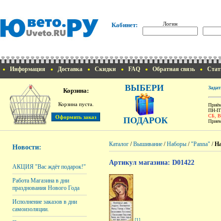
Логин
Кабинет:
Информация
Доставка
Скидки
FAQ
Обратная связь
Стат
ВЫБЕРИ
Задат
Корзина:
Корзина пуста.
Приём
ПН-ПТ
СБ, 
ПОДАРОК
Прием
Каталог
/
Вышивание
/
Наборы
/
"Panna"
/
На
Новости:
Артикул магазина: D01422
АКЦИЯ "Вас ждёт подарок!"
Работа Магазина в дни
празднования Нового Года
Исполнение заказов в дни
самоизоляции.
[1]