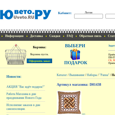
Логин
Кабинет:
Информация
Доставка
Скидки
FAQ
Обратная связь
Стат
ВЫБЕРИ
Задат
Корзина:
Корзина пуста.
Приём
ПН-ПТ
СБ, 
ПОДАРОК
Прием
Каталог
/
Вышивание
/
Наборы
/
"Panna"
/
На
Новости:
Артикул магазина: D01438
АКЦИЯ "Вас ждёт подарок!"
Работа Магазина в дни
празднования Нового Года
Исполнение заказов в дни
самоизоляции.
[1]