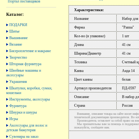
Портал поставщиков
Характеристики:
Каталог:
Название
Набор для
ПОДАРКИ
Фирма
"Panna"
Шитье
Кол-во (в упаковке)
1 шт
Вышивание
Вязание
Длина
41 см
Бисероплетение и макраме
Ширина/Диаметр
41 см
Творчество
Техника
Счетный к
Шторная фурнитура
Швейные машины и
Канва
Аида 14
аксессуары
Цвет канвы
белая
Украшения
Шкатулки, коробки, сумки,
Артикул производителя
ПД-0597
кошельки
Описание
В набор дл
Инструменты, аксессуары
Страна
Россия
Фурнитура
Шнурки и шнуры
Внимание, описание товара на сайте носит инфо
технической документации производителя. Во и
Игры
Производитель оставляет за собой право на вне
Мы признательны вам за помощь в поддержке ак
Аксессуары для волос и
пожалуйста, сообщите нам.
детская бижутерия
Сувениры на заказ