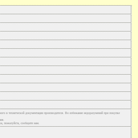
ного в технической документации производителя. Во избежание недоразумений при покупке
ния.
а, пожалуйста, сообщите нам.