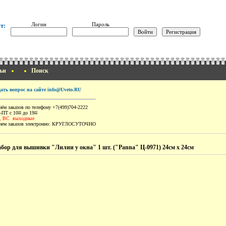
Логин
Пароль
т:
ьи
Поиск
дать вопрос на сайте info@Uveto.RU
ём заказов по телефону +7(499)704-2222
-ПТ с 10
до 19
00
00
, ВС выходные
ем заказов электронно:
КРУГЛОСУТОЧНО
бор для вышивки "Лилии у окна" 1 шт. ("Panna" Ц-0971) 24см х 24см