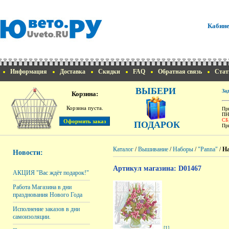
Кабине
Информация
Доставка
Скидки
FAQ
Обратная связь
Стат
ВЫБЕРИ
За
Корзина:
Корзина пуста.
При
ПН
СБ
ПОДАРОК
При
Каталог
/
Вышивание
/
Наборы
/
"Panna"
/
На
Новости:
Артикул магазина: D01467
АКЦИЯ "Вас ждёт подарок!"
Работа Магазина в дни
празднования Нового Года
Исполнение заказов в дни
самоизоляции.
[1]