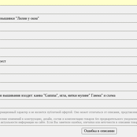
 вышивки "Лилии у окна"
рест
я вышивания входят: канва "Gamma", игла, нитки мулине" Гамма" и схема
рмационный характер и не является публичной офертой. Оно может отличаться от описания, представлен
сение изменений в конструкцию, дизайн, состав и комплектацию товаров без предварительного уведомле
туальности информации на сайте. Если Вы заметили ошибки, опечатки или неточности в описании товар