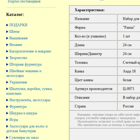
Портал поставщиков
Характеристики:
Каталог:
Название
Набор для
ПОДАРКИ
Фирма
"Panna"
Шитье
Кол-во (в упаковке)
1 шт
Вышивание
Вязание
Длина
24 см
Бисероплетение и макраме
Ширина/Диаметр
24 см
Творчество
Техника
Счетный к
Шторная фурнитура
Швейные машины и
Канва
Аида 18
аксессуары
Цвет канвы
белая
Украшения
Шкатулки, коробки, сумки,
Артикул производителя
Ц-0971
кошельки
Описание
В набор дл
Инструменты, аксессуары
Страна
Россия
Фурнитура
Шнурки и шнуры
Внимание, описание товара на сайте носит инфо
товаров уточняйте информацию у менеджеров.
Игры
Производитель оставляет за собой право на вне
Мы признательны вам за помощь в поддержке ак
Аксессуары для волос и
детская бижутерия
Сувениры на заказ