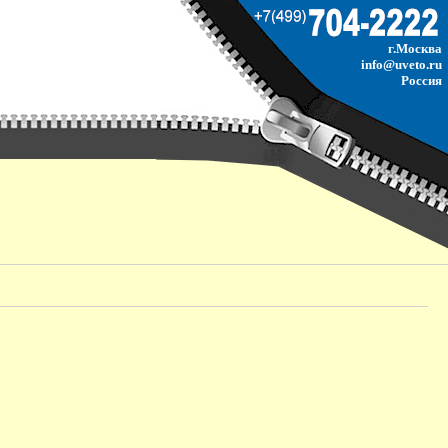
г.Москва
info@uveto.ru
Россия