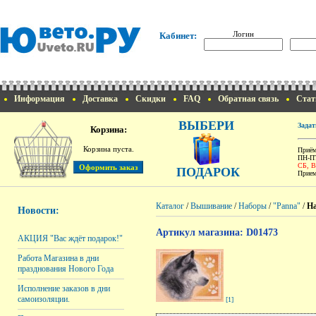
Логин
Кабинет:
Информация
Доставка
Скидки
FAQ
Обратная связь
Стат
ВЫБЕРИ
Задат
Корзина:
Корзина пуста.
Приём
ПН-ПТ
СБ, 
ПОДАРОК
Прием
Каталог
/
Вышивание
/
Наборы
/
"Panna"
/
На
Новости:
Артикул магазина: D01473
АКЦИЯ "Вас ждёт подарок!"
Работа Магазина в дни
празднования Нового Года
Исполнение заказов в дни
самоизоляции.
[1]