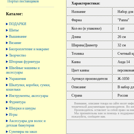
Портал поставщиков
Характеристики:
Название
Набор для
Каталог:
Фирма
"Panna"
ПОДАРКИ
Кол-во (в упаковке)
1 шт
Шитье
Вышивание
Длина
26 см
Вязание
Ширина/Диаметр
32 см
Бисероплетение и макраме
Техника
Счетный к
Творчество
Шторная фурнитура
Канва
Аида 14
Швейные машины и
Цвет канвы
персикова
аксессуары
Украшения
Артикул производителя
Ж-1050
Шкатулки, коробки, сумки,
Описание
В набор дл
кошельки
Страна
Россия
Инструменты, аксессуары
Фурнитура
Внимание, описание товара на сайте носит инфо
технической документации производителя. Во и
Шнурки и шнуры
Производитель оставляет за собой право на вне
Мы признательны вам за помощь в поддержке ак
Игры
пожалуйста, сообщите нам.
Аксессуары для волос и
детская бижутерия
Сувениры на заказ