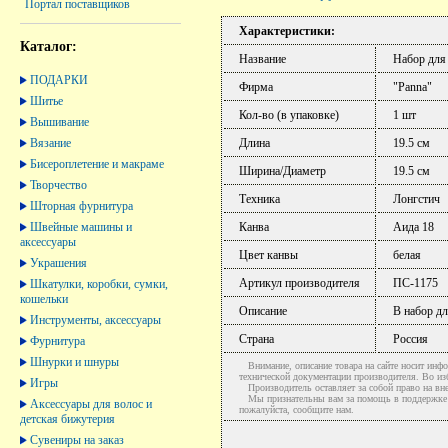
Портал поставщиков
Характеристики:
Каталог:
Название
Набор для
ПОДАРКИ
Фирма
"Panna"
Шитье
Кол-во (в упаковке)
1 шт
Вышивание
Вязание
Длина
19.5 см
Бисероплетение и макраме
Ширина/Диаметр
19.5 см
Творчество
Техника
Лонгстич
Шторная фурнитура
Швейные машины и
Канва
Аида 18
аксессуары
Цвет канвы
белая
Украшения
Артикул производителя
ПС-1175
Шкатулки, коробки, сумки,
кошельки
Описание
В набор дл
Инструменты, аксессуары
Страна
Россия
Фурнитура
Шнурки и шнуры
Внимание, описание товара на сайте носит инфо
технической документации производителя. Во и
Игры
Производитель оставляет за собой право на вне
Мы признательны вам за помощь в поддержке ак
Аксессуары для волос и
пожалуйста, сообщите нам.
детская бижутерия
Сувениры на заказ