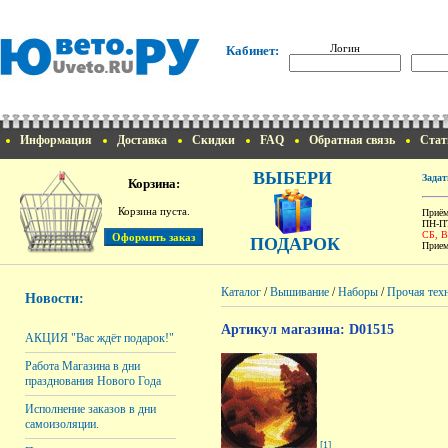
Логин
Кабинет:
Информация
Доставка
Скидки
FAQ
Обратная связь
Стат
ВЫБЕРИ
Задат
Корзина:
Корзина пуста.
Приём
ПН-ПТ
СБ, 
ПОДАРОК
Прием
Каталог
/
Вышивание
/
Наборы
/
Прочая тех
Новости:
Артикул магазина: D01515
АКЦИЯ "Вас ждёт подарок!"
Работа Магазина в дни
празднования Нового Года
Исполнение заказов в дни
самоизоляции.
[1]