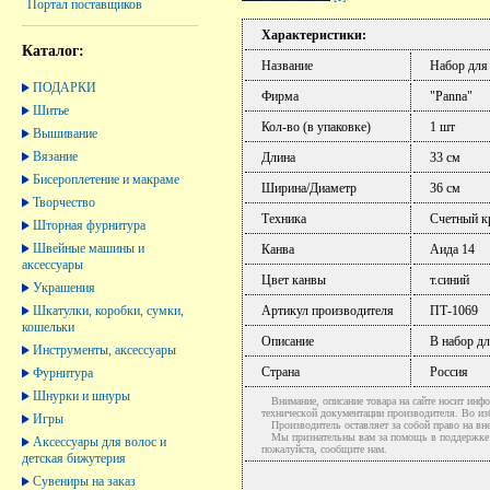
Портал поставщиков
Характеристики:
Каталог:
Название
Набор для
ПОДАРКИ
Фирма
"Panna"
Шитье
Кол-во (в упаковке)
1 шт
Вышивание
Вязание
Длина
33 см
Бисероплетение и макраме
Ширина/Диаметр
36 см
Творчество
Техника
Счетный кр
Шторная фурнитура
Швейные машины и
Канва
Аида 14
аксессуары
Цвет канвы
т.синий
Украшения
Шкатулки, коробки, сумки,
Артикул производителя
ПТ-1069
кошельки
Описание
В набор дл
Инструменты, аксессуары
Страна
Россия
Фурнитура
Шнурки и шнуры
Внимание, описание товара на сайте носит инфо
технической документации производителя. Во и
Игры
Производитель оставляет за собой право на вне
Мы признательны вам за помощь в поддержке ак
Аксессуары для волос и
пожалуйста, сообщите нам.
детская бижутерия
Сувениры на заказ