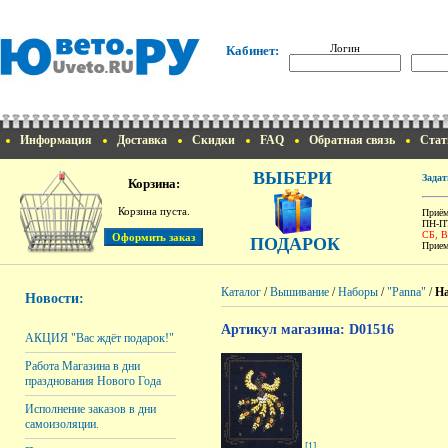
Логин
Кабинет:
Информация
Доставка
Скидки
FAQ
Обратная связь
Стат
ВЫБЕРИ
Задат
Корзина:
Корзина пуста.
Приём
ПН-ПТ
СБ, 
ПОДАРОК
Прием
Каталог
/
Вышивание
/
Наборы
/
"Panna"
/
На
Новости:
Артикул магазина: D01516
АКЦИЯ "Вас ждёт подарок!"
Работа Магазина в дни
празднования Нового Года
Исполнение заказов в дни
самоизоляции.
[1]