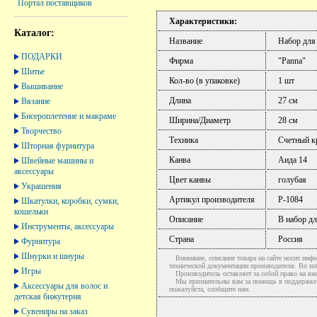
Портал поставщиков
Характеристики:
Каталог:
Название
Набор для
ПОДАРКИ
Фирма
"Panna"
Шитье
Кол-во (в упаковке)
1 шт
Вышивание
Длина
27 см
Вязание
Бисероплетение и макраме
Ширина/Диаметр
28 см
Творчество
Техника
Счетный к
Шторная фурнитура
Канва
Аида 14
Швейные машины и
аксессуары
Цвет канвы
голубая
Украшения
Артикул производителя
Р-1084
Шкатулки, коробки, сумки,
кошельки
Описание
В набор дл
Инструменты, аксессуары
Страна
Россия
Фурнитура
Шнурки и шнуры
Внимание, описание товара на сайте носит инфо
технической документации производителя. Во и
Игры
Производитель оставляет за собой право на вне
Мы признательны вам за помощь в поддержке ак
Аксессуары для волос и
пожалуйста, сообщите нам.
детская бижутерия
Сувениры на заказ