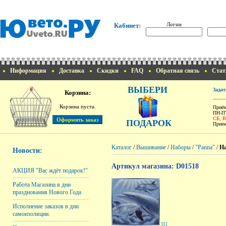
Логин
Кабинет:
Информация
Доставка
Скидки
FAQ
Обратная связь
Стат
ВЫБЕРИ
Задат
Корзина:
Корзина пуста.
Приём
ПН-ПТ
СБ, 
ПОДАРОК
Прием
Каталог
/
Вышивание
/
Наборы
/
"Panna"
/
На
Новости:
Артикул магазина: D01518
АКЦИЯ "Вас ждёт подарок!"
Работа Магазина в дни
празднования Нового Года
Исполнение заказов в дни
самоизоляции.
[1]