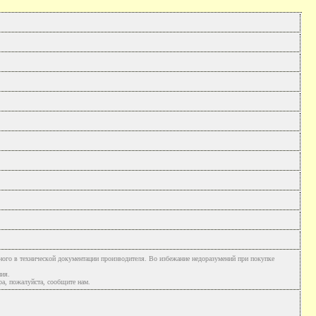
ного в технической документации производителя. Во избежание недоразумений при покупке
ния.
а, пожалуйста, сообщите нам.