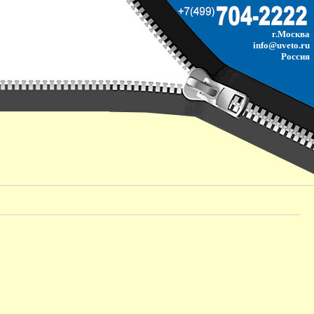
г.Москва
info@uveto.ru
Россия