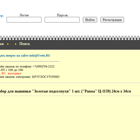
Логин
Пароль
т:
ьи
Поиск
дать вопрос на сайте info@Uveto.RU
ём заказов по телефону +7(499)704-2222
-ПТ с 10
до 19
00
00
, ВС выходные
ем заказов электронно:
КРУГЛОСУТОЧНО
бор для вышивки "Золотые подсолнухи" 1 шт. ("Panna" Ц-1159) 24см х 34см