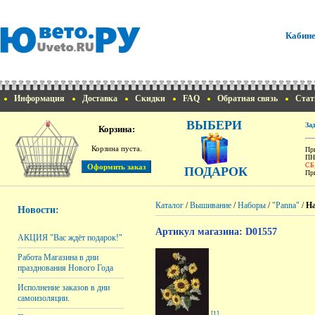
Кабине
Информация
Доставка
Скидки
FAQ
Обратная связь
Стат
ВЫБЕРИ
За
Корзина:
Корзина пуста.
При
ПН
СБ
ПОДАРОК
При
Каталог
/
Вышивание
/
Наборы
/
"Panna"
/
На
Новости:
Артикул магазина: D01557
АКЦИЯ "Вас ждёт подарок!"
Работа Магазина в дни
празднования Нового Года
Исполнение заказов в дни
самоизоляции.
[1]