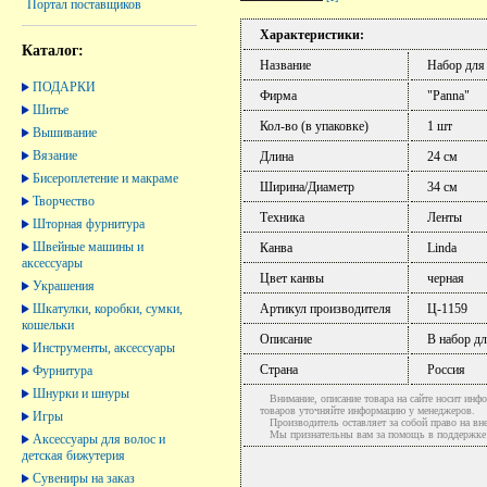
Портал поставщиков
Характеристики:
Каталог:
Название
Набор для
ПОДАРКИ
Фирма
"Panna"
Шитье
Кол-во (в упаковке)
1 шт
Вышивание
Вязание
Длина
24 см
Бисероплетение и макраме
Ширина/Диаметр
34 см
Творчество
Техника
Ленты
Шторная фурнитура
Швейные машины и
Канва
Linda
аксессуары
Цвет канвы
черная
Украшения
Шкатулки, коробки, сумки,
Артикул производителя
Ц-1159
кошельки
Описание
В набор дл
Инструменты, аксессуары
Страна
Россия
Фурнитура
Шнурки и шнуры
Внимание, описание товара на сайте носит инфо
товаров уточняйте информацию у менеджеров.
Игры
Производитель оставляет за собой право на вне
Мы признательны вам за помощь в поддержке ак
Аксессуары для волос и
детская бижутерия
Сувениры на заказ