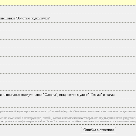
 вышивки "Золотые подсолнухи"
я вышивания входят: канва "Gamma", игла, нитки мулине" Гамма" и схема
рмационный характер и не является публичной офертой. Оно может отличаться от описания, представлен
сение изменений в конструкцию, дизайн, состав и комплектацию товаров без предварительного уведомле
туальности информации на сайте. Если Вы заметили ошибки, опечатки или неточности в описании товар