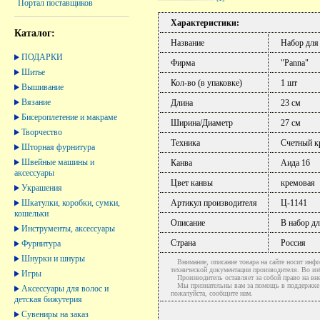
Портал поставщиков
Характеристики:
Каталог:
Название
Набор для
ПОДАРКИ
Фирма
"Panna"
Шитье
Кол-во (в упаковке)
1 шт
Вышивание
Вязание
Длина
23 см
Бисероплетение и макраме
Ширина/Диаметр
27 см
Творчество
Техника
Счетный кр
Шторная фурнитура
Швейные машины и
Канва
Аида 16
аксессуары
Цвет канвы
кремовая
Украшения
Шкатулки, коробки, сумки,
Артикул производителя
Ц-1141
кошельки
Описание
В набор дл
Инструменты, аксессуары
Страна
Россия
Фурнитура
Шнурки и шнуры
Внимание, описание товара на сайте носит инфо
технической документации производителя. Во и
Игры
Производитель оставляет за собой право на вне
Мы признательны вам за помощь в поддержке ак
Аксессуары для волос и
пожалуйста, сообщите нам.
детская бижутерия
Сувениры на заказ