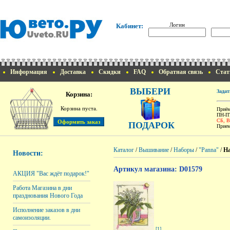
Логин
Кабинет:
Информация
Доставка
Скидки
FAQ
Обратная связь
Стат
ВЫБЕРИ
Задат
Корзина:
Корзина пуста.
Приём
ПН-ПТ
СБ, 
ПОДАРОК
Прием
Каталог
/
Вышивание
/
Наборы
/
"Panna"
/
На
Новости:
Артикул магазина: D01579
АКЦИЯ "Вас ждёт подарок!"
Работа Магазина в дни
празднования Нового Года
Исполнение заказов в дни
самоизоляции.
[1]