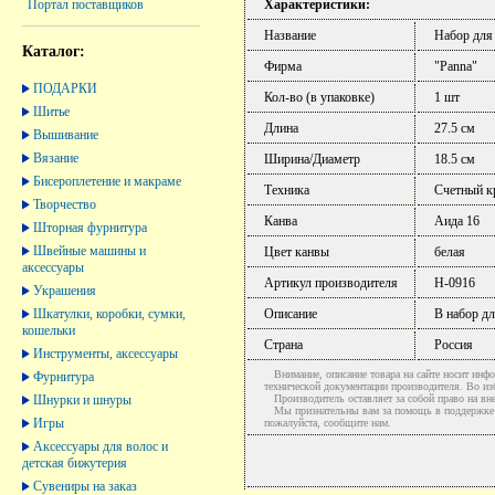
Характеристики:
Портал поставщиков
Название
Набор для
Каталог:
Фирма
"Panna"
ПОДАРКИ
Кол-во (в упаковке)
1 шт
Шитье
Длина
27.5 см
Вышивание
Вязание
Ширина/Диаметр
18.5 см
Бисероплетение и макраме
Техника
Счетный к
Творчество
Канва
Аида 16
Шторная фурнитура
Швейные машины и
Цвет канвы
белая
аксессуары
Артикул производителя
Н-0916
Украшения
Шкатулки, коробки, сумки,
Описание
В набор дл
кошельки
Страна
Россия
Инструменты, аксессуары
Внимание, описание товара на сайте носит инфо
Фурнитура
технической документации производителя. Во и
Шнурки и шнуры
Производитель оставляет за собой право на вне
Мы признательны вам за помощь в поддержке ак
Игры
пожалуйста, сообщите нам.
Аксессуары для волос и
детская бижутерия
Сувениры на заказ