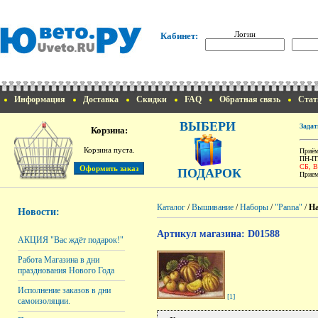
Логин
Кабинет:
Информация
Доставка
Скидки
FAQ
Обратная связь
Стат
ВЫБЕРИ
Задат
Корзина:
Корзина пуста.
Приём
ПН-ПТ
СБ, 
ПОДАРОК
Прием
Каталог
/
Вышивание
/
Наборы
/
"Panna"
/
На
Новости:
Артикул магазина: D01588
АКЦИЯ "Вас ждёт подарок!"
Работа Магазина в дни
празднования Нового Года
Исполнение заказов в дни
[1]
самоизоляции.