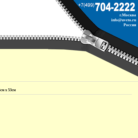
г.Москва
info@uveto.ru
Россия
см х 53см