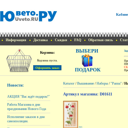
Кабине
Информация
Доставка
Скидки
FAQ
Обратная связь
Стат
ВЫБЕРИ
За
Корзина:
Корзина пуста.
При
ПН
СБ
ПОДАРОК
При
Каталог
/
Вышивание
/
Наборы
/
"Panna"
/
На
Новости:
Артикул магазина: D01611
АКЦИЯ "Вас ждёт подарок!"
Работа Магазина в дни
празднования Нового Года
Исполнение заказов в дни
самоизоляции.
[1]