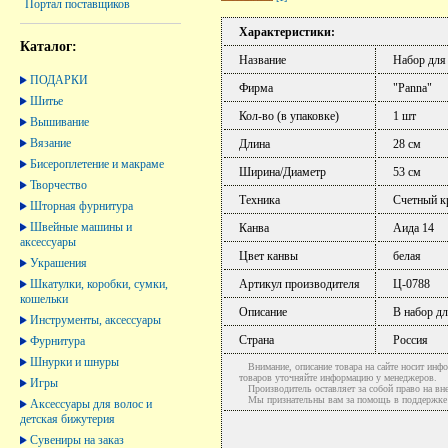
Портал поставщиков
Характеристики:
Каталог:
Название
Набор для
ПОДАРКИ
Фирма
"Panna"
Шитье
Кол-во (в упаковке)
1 шт
Вышивание
Вязание
Длина
28 см
Бисероплетение и макраме
Ширина/Диаметр
53 см
Творчество
Техника
Счетный кр
Шторная фурнитура
Швейные машины и
Канва
Аида 14
аксессуары
Цвет канвы
белая
Украшения
Шкатулки, коробки, сумки,
Артикул производителя
Ц-0788
кошельки
Описание
В набор дл
Инструменты, аксессуары
Страна
Россия
Фурнитура
Шнурки и шнуры
Внимание, описание товара на сайте носит инфо
товаров уточняйте информацию у менеджеров.
Игры
Производитель оставляет за собой право на вне
Мы признательны вам за помощь в поддержке ак
Аксессуары для волос и
детская бижутерия
Сувениры на заказ