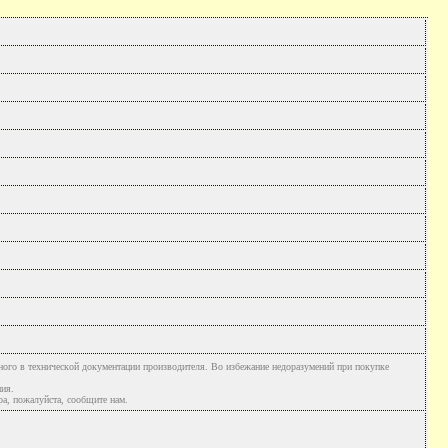
ного в технической документации производителя. Во избежание недоразумений при покупке
ния.
а, пожалуйста, сообщите нам.