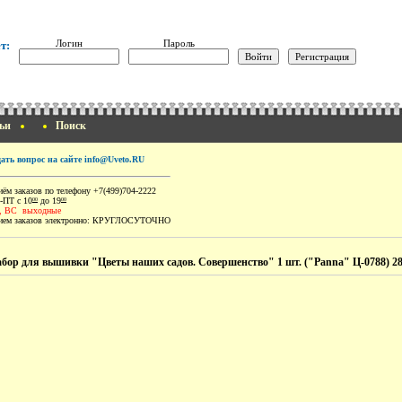
Логин
Пароль
т:
ьи
Поиск
дать вопрос на сайте info@Uveto.RU
ём заказов по телефону +7(499)704-2222
-ПТ с 10
до 19
00
00
, ВС выходные
ем заказов электронно:
КРУГЛОСУТОЧНО
бор для вышивки "Цветы наших садов. Совершенство" 1 шт. ("Panna" Ц-0788) 28