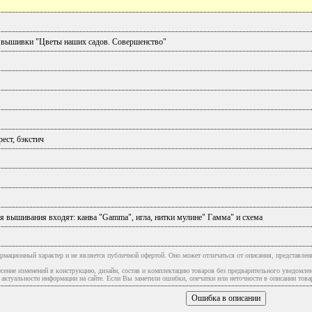
 вышивки "Цветы наших садов. Совершенство"
ест, бэкстич
я вышивания входят: канва "Gamma", игла, нитки мулине" Гамма" и схема
рмационный характер и не является публичной офертой. Оно может отличаться от описания, представлен
сение изменений в конструкцию, дизайн, состав и комплектацию товаров без предварительного уведомле
туальности информации на сайте. Если Вы заметили ошибки, опечатки или неточности в описании товар