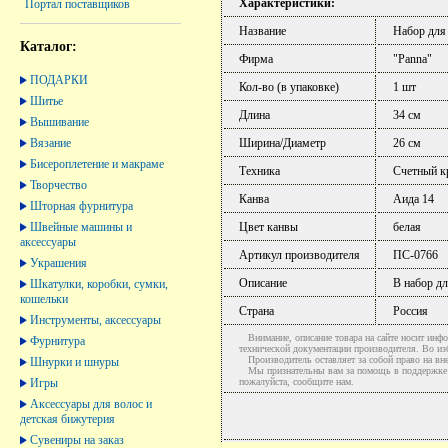
Характеристики:
Портал поставщиков
Название
Набор для
Каталог:
Фирма
"Panna"
ПОДАРКИ
Кол-во (в упаковке)
1 шт
Шитье
Длина
34 см
Вышивание
Вязание
Ширина/Диаметр
26 см
Бисероплетение и макраме
Техника
Счетный к
Творчество
Канва
Аида 14
Шторная фурнитура
Швейные машины и
Цвет канвы
белая
аксессуары
Артикул производителя
ПС-0766
Украшения
Описание
В набор дл
Шкатулки, коробки, сумки,
кошельки
Страна
Россия
Инструменты, аксессуары
Внимание, описание товара на сайте носит инфо
Фурнитура
технической документации производителя. Во и
Производитель оставляет за собой право на вне
Шнурки и шнуры
Мы признательны вам за помощь в поддержке ак
Игры
пожалуйста, сообщите нам.
Аксессуары для волос и
детская бижутерия
Сувениры на заказ