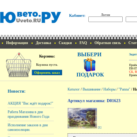
Логин
Кабинет:
Информация
Доставка
Скидки
FAQ
Обратная связь
Стат
ВЫБЕРИ
Задат
Корзина:
Корзина пуста.
Приём
ПН-ПТ
СБ, 
ПОДАРОК
Прием
Каталог
/
Вышивание
/
Наборы
/
"Panna"
/
На
Новости:
Артикул магазина: D01623
АКЦИЯ "Вас ждёт подарок!"
Работа Магазина в дни
празднования Нового Года
Исполнение заказов в дни
[1]
самоизоляции.