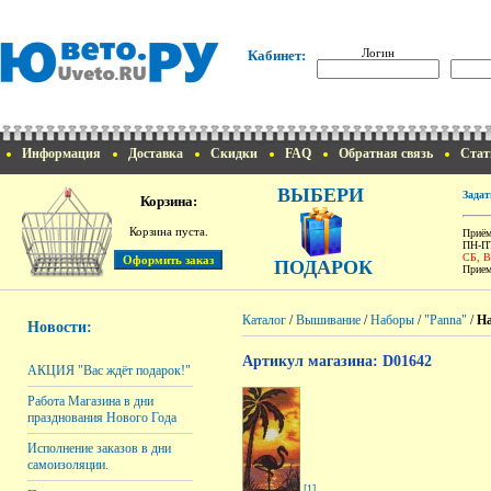
Логин
Кабинет:
Информация
Доставка
Скидки
FAQ
Обратная связь
Стат
ВЫБЕРИ
Задат
Корзина:
Корзина пуста.
Приём
ПН-ПТ
СБ, 
ПОДАРОК
Прием
Каталог
/
Вышивание
/
Наборы
/
"Panna"
/
На
Новости:
Артикул магазина: D01642
АКЦИЯ "Вас ждёт подарок!"
Работа Магазина в дни
празднования Нового Года
Исполнение заказов в дни
самоизоляции.
[1]