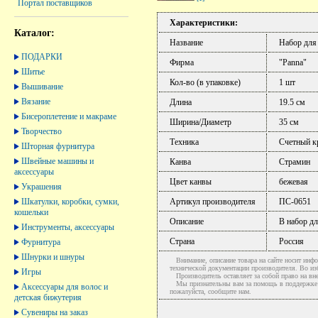
Портал поставщиков
Характеристики:
Каталог:
Название
Набор для
ПОДАРКИ
Фирма
"Panna"
Шитье
Кол-во (в упаковке)
1 шт
Вышивание
Вязание
Длина
19.5 см
Бисероплетение и макраме
Ширина/Диаметр
35 см
Творчество
Техника
Счетный к
Шторная фурнитура
Швейные машины и
Канва
Страмин
аксессуары
Цвет канвы
бежевая
Украшения
Шкатулки, коробки, сумки,
Артикул производителя
ПС-0651
кошельки
Описание
В набор дл
Инструменты, аксессуары
Страна
Россия
Фурнитура
Шнурки и шнуры
Внимание, описание товара на сайте носит инфо
технической документации производителя. Во и
Игры
Производитель оставляет за собой право на вне
Мы признательны вам за помощь в поддержке ак
Аксессуары для волос и
пожалуйста, сообщите нам.
детская бижутерия
Сувениры на заказ