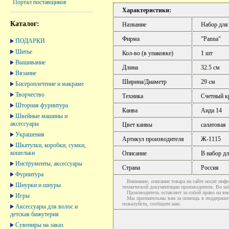
Портал поставщиков
Характеристики:
Каталог:
Название
Набор для
Фирма
"Panna"
ПОДАРКИ
Шитье
Кол-во (в упаковке)
1 шт
Вышивание
Длина
32.5 см
Вязание
Ширина/Диаметр
29 см
Бисероплетение и макраме
Творчество
Техника
Счетный к
Шторная фурнитура
Канва
Аида 14
Швейные машины и
аксессуары
Цвет канвы
салатовая
Украшения
Артикул производителя
Ж-1115
Шкатулки, коробки, сумки,
кошельки
Описание
В набор дл
Инструменты, аксессуары
Страна
Россия
Фурнитура
Внимание, описание товара на сайте носит инфо
Шнурки и шнуры
технической документации производителя. Во и
Производитель оставляет за собой право на вне
Игры
Мы признательны вам за помощь в поддержке ак
пожалуйста, сообщите нам.
Аксессуары для волос и
детская бижутерия
Сувениры на заказ