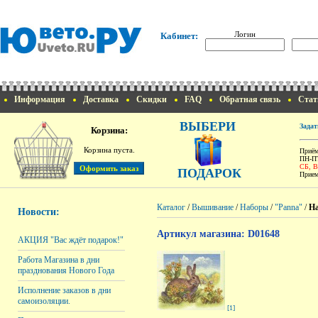
Логин
Кабинет:
Информация
Доставка
Скидки
FAQ
Обратная связь
Стат
ВЫБЕРИ
Задат
Корзина:
Корзина пуста.
Приём
ПН-ПТ
СБ, 
ПОДАРОК
Прием
Каталог
/
Вышивание
/
Наборы
/
"Panna"
/
На
Новости:
Артикул магазина: D01648
АКЦИЯ "Вас ждёт подарок!"
Работа Магазина в дни
празднования Нового Года
Исполнение заказов в дни
самоизоляции.
[1]