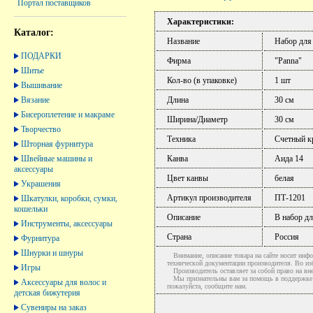
Портал поставщиков
Характеристики:
Каталог:
Название
Набор для
ПОДАРКИ
Фирма
"Panna"
Шитье
Кол-во (в упаковке)
1 шт
Вышивание
Вязание
Длина
30 см
Бисероплетение и макраме
Ширина/Диаметр
30 см
Творчество
Техника
Счетный кр
Шторная фурнитура
Швейные машины и
Канва
Аида 14
аксессуары
Цвет канвы
белая
Украшения
Артикул производителя
ПТ-1201
Шкатулки, коробки, сумки,
кошельки
Описание
В набор дл
Инструменты, аксессуары
Страна
Россия
Фурнитура
Шнурки и шнуры
Внимание, описание товара на сайте носит инфо
технической документации производителя. Во и
Игры
Производитель оставляет за собой право на вне
Мы признательны вам за помощь в поддержке ак
Аксессуары для волос и
пожалуйста, сообщите нам.
детская бижутерия
Сувениры на заказ