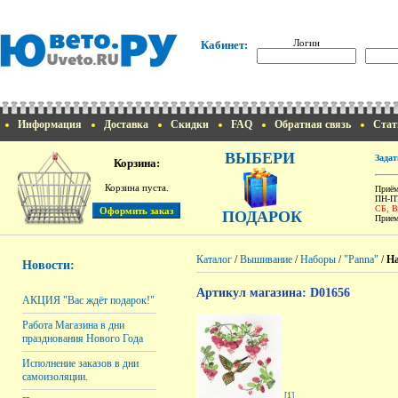
Логин
Кабинет:
Информация
Доставка
Скидки
FAQ
Обратная связь
Стат
ВЫБЕРИ
Задат
Корзина:
Корзина пуста.
Приём
ПН-ПТ
СБ, 
ПОДАРОК
Прием
Каталог
/
Вышивание
/
Наборы
/
"Panna"
/
На
Новости:
Артикул магазина: D01656
АКЦИЯ "Вас ждёт подарок!"
Работа Магазина в дни
празднования Нового Года
Исполнение заказов в дни
самоизоляции.
[1]