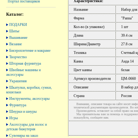
Характеристики:
Портал поставщиков
Название
Набор для
Каталог:
Фирма
"Panna"
ПОДАРКИ
Кол-во (в упаковке)
1 шт
Шитье
Длина
39.4 см
Вышивание
Вязание
Ширина/Диаметр
27.8 см
Бисероплетение и макраме
Техника
Счетный к
Творчество
Канва
Аида 14
Шторная фурнитура
Швейные машины и
Цвет канвы
белая
аксессуары
Артикул производителя
ЦМ-0660
Украшения
Описание
В набор дл
Шкатулки, коробки, сумки,
кошельки
Страна
Россия
Инструменты, аксессуары
Внимание, описание товара на сайте носит инфо
Фурнитура
технической документации производителя. Во и
Производитель оставляет за собой право на вне
Шнурки и шнуры
Мы признательны вам за помощь в поддержке ак
Игры
пожалуйста, сообщите нам.
Аксессуары для волос и
детская бижутерия
Сувениры на заказ