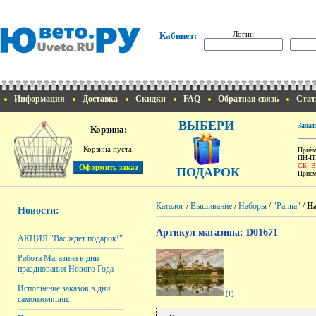
Логин
Кабинет:
Информация
Доставка
Скидки
FAQ
Обратная связь
Стат
ВЫБЕРИ
Задат
Корзина:
Корзина пуста.
Приём
ПН-ПТ
СБ, 
ПОДАРОК
Прием
Каталог
/
Вышивание
/
Наборы
/
"Panna"
/
На
Новости:
Артикул магазина: D01671
АКЦИЯ "Вас ждёт подарок!"
Работа Магазина в дни
празднования Нового Года
Исполнение заказов в дни
[1]
самоизоляции.