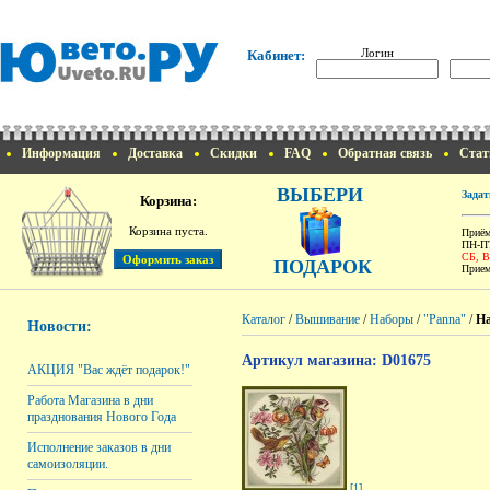
Логин
Кабинет:
Информация
Доставка
Скидки
FAQ
Обратная связь
Стат
ВЫБЕРИ
Задат
Корзина:
Корзина пуста.
Приём
ПН-ПТ
СБ, 
ПОДАРОК
Прием
Каталог
/
Вышивание
/
Наборы
/
"Panna"
/
На
Новости:
Артикул магазина: D01675
АКЦИЯ "Вас ждёт подарок!"
Работа Магазина в дни
празднования Нового Года
Исполнение заказов в дни
самоизоляции.
[1]