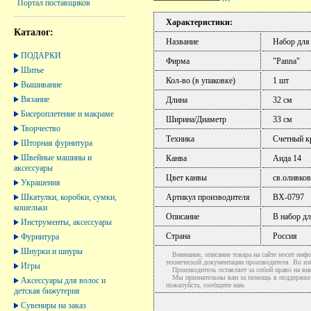
Портал поставщиков
Характеристики:
Каталог:
Название
Набор для
ПОДАРКИ
Фирма
"Panna"
Шитье
Кол-во (в упаковке)
1 шт
Вышивание
Вязание
Длина
32 см
Бисероплетение и макраме
Ширина/Диаметр
33 см
Творчество
Техника
Счетный к
Шторная фурнитура
Швейные машины и
Канва
Аида 14
аксессуары
Цвет канвы
св.оливко
Украшения
Шкатулки, коробки, сумки,
Артикул производителя
ВХ-0797
кошельки
Описание
В набор дл
Инструменты, аксессуары
Страна
Россия
Фурнитура
Шнурки и шнуры
Внимание, описание товара на сайте носит инфо
технической документации производителя. Во и
Игры
Производитель оставляет за собой право на вне
Мы признательны вам за помощь в поддержке ак
Аксессуары для волос и
пожалуйста, сообщите нам.
детская бижутерия
Сувениры на заказ