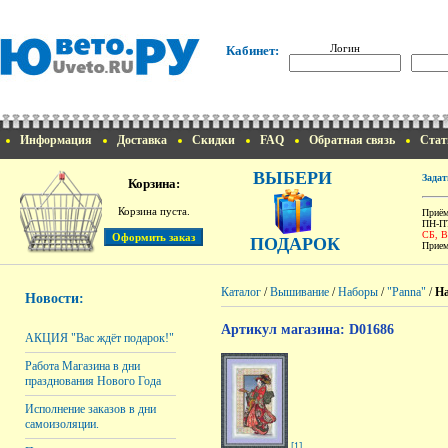
Логин
Кабинет:
Информация
Доставка
Скидки
FAQ
Обратная связь
Стат
ВЫБЕРИ
Задат
Корзина:
Корзина пуста.
Приём
ПН-ПТ
СБ, 
ПОДАРОК
Прием
Каталог
/
Вышивание
/
Наборы
/
"Panna"
/
На
Новости:
Артикул магазина: D01686
АКЦИЯ "Вас ждёт подарок!"
Работа Магазина в дни
празднования Нового Года
Исполнение заказов в дни
самоизоляции.
[1]