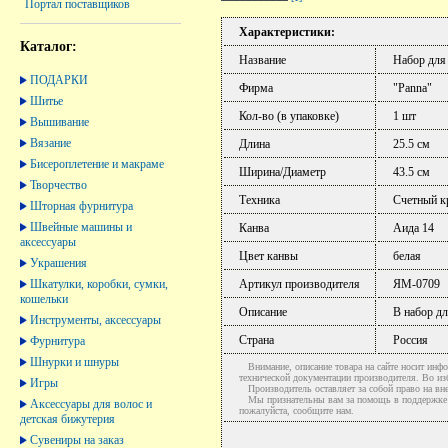
Портал поставщиков
Характеристики:
Каталог:
Название
Набор для
ПОДАРКИ
Фирма
"Panna"
Шитье
Кол-во (в упаковке)
1 шт
Вышивание
Вязание
Длина
25.5 см
Бисероплетение и макраме
Ширина/Диаметр
43.5 см
Творчество
Техника
Счетный к
Шторная фурнитура
Швейные машины и
Канва
Аида 14
аксессуары
Цвет канвы
белая
Украшения
Шкатулки, коробки, сумки,
Артикул производителя
ЯМ-0709
кошельки
Описание
В набор дл
Инструменты, аксессуары
Страна
Россия
Фурнитура
Шнурки и шнуры
Внимание, описание товара на сайте носит инфо
технической документации производителя. Во и
Игры
Производитель оставляет за собой право на вне
Мы признательны вам за помощь в поддержке ак
Аксессуары для волос и
пожалуйста, сообщите нам.
детская бижутерия
Сувениры на заказ