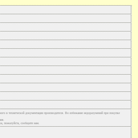
ного в технической документации производителя. Во избежание недоразумений при покупке
ния.
а, пожалуйста, сообщите нам.