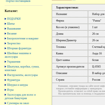
Портал поставщиков
Характеристики:
Каталог:
Название
Набор для
ПОДАРКИ
Фирма
"Panna"
Шитье
Кол-во (в упаковке)
1 шт
Вышивание
Вязание
Длина
26 см
Бисероплетение и макраме
Ширина/Диаметр
26 см
Творчество
Техника
Счетный к
Шторная фурнитура
Швейные машины и
Канва
Аида 16
аксессуары
Цвет канвы
белая
Украшения
Шкатулки, коробки, сумки,
Артикул производителя
Ц-0565
кошельки
Описание
В набор дл
Инструменты, аксессуары
Страна
Россия
Фурнитура
Шнурки и шнуры
Внимание, описание товара на сайте носит инфо
товаров уточняйте информацию у менеджеров.
Игры
Производитель оставляет за собой право на вне
Мы признательны вам за помощь в поддержке ак
Аксессуары для волос и
детская бижутерия
Сувениры на заказ