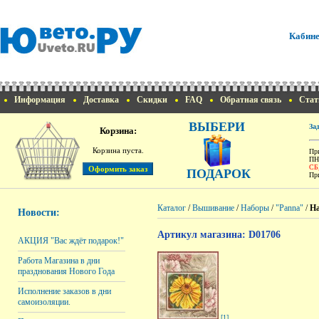
Кабине
Информация
Доставка
Скидки
FAQ
Обратная связь
Стат
ВЫБЕРИ
За
Корзина:
Корзина пуста.
При
ПН
СБ
ПОДАРОК
При
Каталог
/
Вышивание
/
Наборы
/
"Panna"
/
На
Новости:
Артикул магазина: D01706
АКЦИЯ "Вас ждёт подарок!"
Работа Магазина в дни
празднования Нового Года
Исполнение заказов в дни
самоизоляции.
[1]