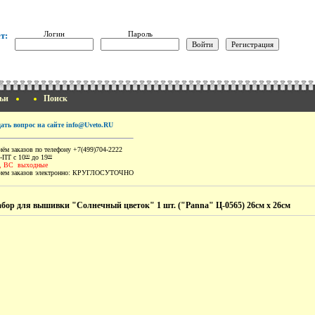
Логин
Пароль
т:
ьи
Поиск
дать вопрос на сайте info@Uveto.RU
ём заказов по телефону +7(499)704-2222
-ПТ с 10
до 19
00
00
, ВС выходные
ем заказов электронно:
КРУГЛОСУТОЧНО
бор для вышивки "Солнечный цветок" 1 шт. ("Panna" Ц-0565) 26см х 26см