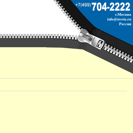
г.Москва
info@uveto.ru
Россия