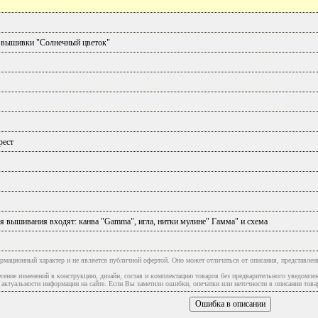
 вышивки "Солнечный цветок"
рест
я вышивания входят: канва "Gamma", игла, нитки мулине" Гамма" и схема
рмационный характер и не является публичной офертой. Оно может отличаться от описания, представлен
сение изменений в конструкцию, дизайн, состав и комплектацию товаров без предварительного уведомле
туальности информации на сайте. Если Вы заметили ошибки, опечатки или неточности в описании товар