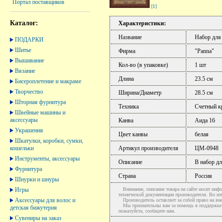
Портал поставщиков
[1]
Каталог:
Характеристики:
Название
Набор для
ПОДАРКИ
Шитье
Фирма
"Panna"
Вышивание
Кол-во (в упаковке)
1 шт
Вязание
Длина
23.5 см
Бисероплетение и макраме
Творчество
Ширина/Диаметр
28.5 см
Шторная фурнитура
Техника
Счетный к
Швейные машины и
аксессуары
Канва
Аида 16
Украшения
Цвет канвы
белая
Шкатулки, коробки, сумки,
кошельки
Артикул производителя
ЦМ-0948
Инструменты, аксессуары
Описание
В набор дл
Фурнитура
Страна
Россия
Шнурки и шнуры
Игры
Внимание, описание товара на сайте носит инфо
технической документации производителя. Во и
Аксессуары для волос и
Производитель оставляет за собой право на вне
Мы признательны вам за помощь в поддержке ак
детская бижутерия
пожалуйста, сообщите нам.
Сувениры на заказ