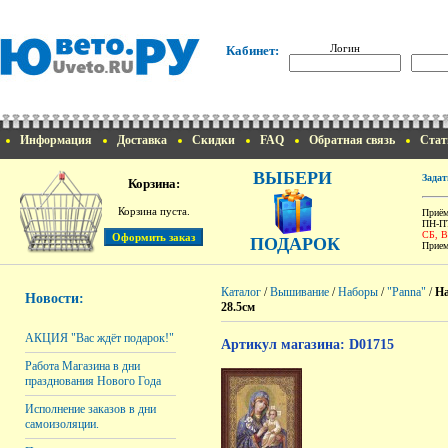
Логин
Кабинет:
Информация
Доставка
Скидки
FAQ
Обратная связь
Стат
ВЫБЕРИ
Задат
Корзина:
Корзина пуста.
Приём
ПН-ПТ
СБ, 
ПОДАРОК
Прием
Каталог
/
Вышивание
/
Наборы
/
"Panna"
/
На
Новости:
28.5см
АКЦИЯ "Вас ждёт подарок!"
Артикул магазина: D01715
Работа Магазина в дни
празднования Нового Года
Исполнение заказов в дни
самоизоляции.