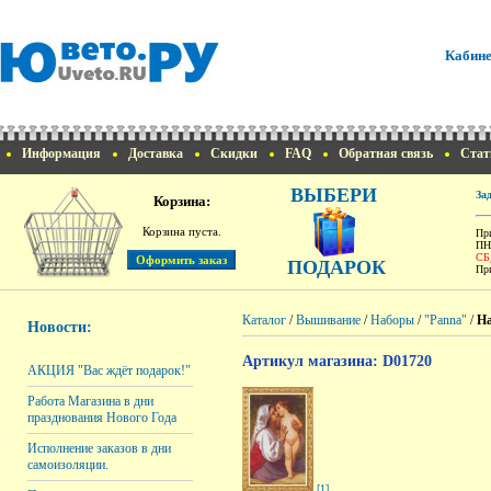
Кабине
Информация
Доставка
Скидки
FAQ
Обратная связь
Стат
ВЫБЕРИ
За
Корзина:
Корзина пуста.
При
ПН
СБ
ПОДАРОК
При
Каталог
/
Вышивание
/
Наборы
/
"Panna"
/
На
Новости:
Артикул магазина: D01720
АКЦИЯ "Вас ждёт подарок!"
Работа Магазина в дни
празднования Нового Года
Исполнение заказов в дни
самоизоляции.
[1]