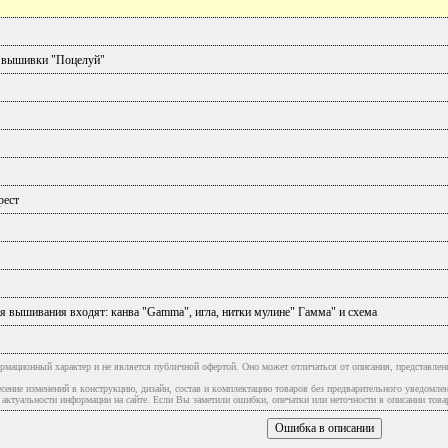
 вышивки "Поцелуй"
рест
я вышивания входят: канва "Gamma", игла, нитки мулине" Гамма" и схема
рмационный характер и не является публичной офертой. Оно может отличаться от описания, представлен
сение изменений в конструкцию, дизайн, состав и комплектацию товаров без предварительного уведомле
туальности информации на сайте. Если Вы заметили ошибки, опечатки или неточности в описании товар