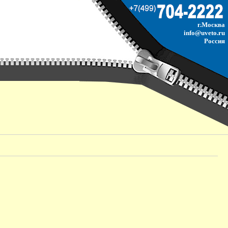
г.Москва
info@uveto.ru
Россия