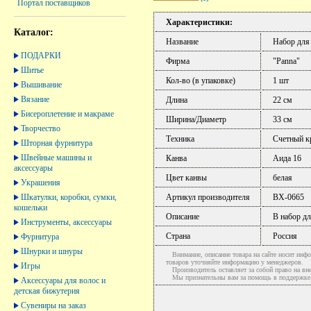
Портал поставщиков
Характеристики:
Каталог:
Название
Набор для
ПОДАРКИ
Фирма
"Panna"
Шитье
Кол-во (в упаковке)
1 шт
Вышивание
Вязание
Длина
22 см
Бисероплетение и макраме
Ширина/Диаметр
33 см
Творчество
Техника
Счетный к
Шторная фурнитура
Швейные машины и
Канва
Аида 16
аксессуары
Цвет канвы
белая
Украшения
Шкатулки, коробки, сумки,
Артикул производителя
ВХ-0665
кошельки
Описание
В набор дл
Инструменты, аксессуары
Страна
Россия
Фурнитура
Шнурки и шнуры
Внимание, описание товара на сайте носит инфо
товаров уточняйте информацию у менеджеров.
Игры
Производитель оставляет за собой право на вне
Мы признательны вам за помощь в поддержке ак
Аксессуары для волос и
детская бижутерия
Сувениры на заказ