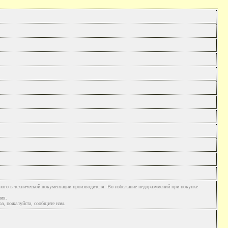
ного в технической документации производителя. Во избежание недоразумений при покупке
ния.
а, пожалуйста, сообщите нам.