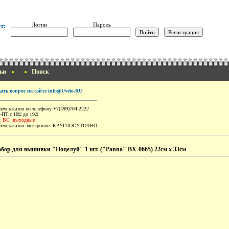
Логин
Пароль
т:
ьи
Поиск
дать вопрос на сайте info@Uveto.RU
ём заказов по телефону +7(499)704-2222
-ПТ с 10
до 19
00
00
, ВС выходные
ем заказов электронно:
КРУГЛОСУТОЧНО
бор для вышивки "Поцелуй" 1 шт. ("Panna" ВХ-0665) 22см х 33см