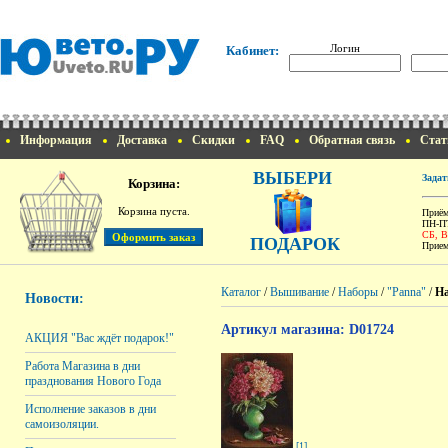
Логин
Кабинет:
Информация
Доставка
Скидки
FAQ
Обратная связь
Стат
ВЫБЕРИ
Задат
Корзина:
Корзина пуста.
Приём
ПН-ПТ
СБ, 
ПОДАРОК
Прием
Каталог
/
Вышивание
/
Наборы
/
"Panna"
/
На
Новости:
Артикул магазина: D01724
АКЦИЯ "Вас ждёт подарок!"
Работа Магазина в дни
празднования Нового Года
Исполнение заказов в дни
самоизоляции.
[1]