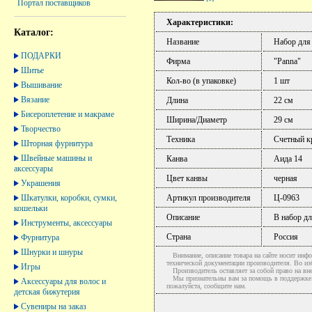
Портал поставщиков
Характеристики:
Каталог:
Название
Набор для
ПОДАРКИ
Фирма
"Panna"
Шитье
Кол-во (в упаковке)
1 шт
Вышивание
Вязание
Длина
22 см
Бисероплетение и макраме
Ширина/Диаметр
29 см
Творчество
Техника
Счетный к
Шторная фурнитура
Швейные машины и
Канва
Аида 14
аксессуары
Цвет канвы
черная
Украшения
Шкатулки, коробки, сумки,
Артикул производителя
Ц-0963
кошельки
Описание
В набор дл
Инструменты, аксессуары
Страна
Россия
Фурнитура
Шнурки и шнуры
Внимание, описание товара на сайте носит инфо
технической документации производителя. Во и
Игры
Производитель оставляет за собой право на вне
Мы признательны вам за помощь в поддержке ак
Аксессуары для волос и
пожалуйста, сообщите нам.
детская бижутерия
Сувениры на заказ