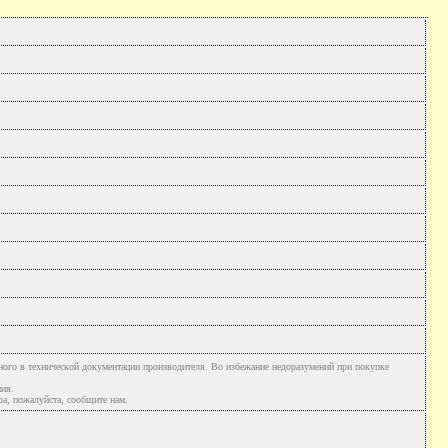
ного в технической документации производителя. Во избежание недоразумений при покупке
ния.
а, пожалуйста, сообщите нам.