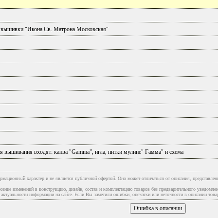
 вышивки "Икона Св. Матрона Московская"
я вышивания входят: канва "Gamma", игла, нитки мулине" Гамма" и схема
рмационный характер и не является публичной офертой. Оно может отличаться от описания, представлен
сение изменений в конструкцию, дизайн, состав и комплектацию товаров без предварительного уведомле
туальности информации на сайте. Если Вы заметили ошибки, опечатки или неточности в описании товар