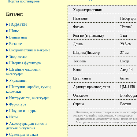
Портал поставщиков
Характеристики:
Каталог:
Название
Набор для
ПОДАРКИ
Фирма
"Panna"
Шитье
Кол-во (в упаковке)
1 шт
Вышивание
Вязание
Длина
29.5 см
Бисероплетение и макраме
Ширина/Диаметр
27 см
Творчество
Техника
Бисер
Шторная фурнитура
Швейные машины и
Канва
Аида 14
аксессуары
Цвет канвы
белая
Украшения
Шкатулки, коробки, сумки,
Артикул производителя
ЦМ-1158
кошельки
Описание
В набор дл
Инструменты, аксессуары
Страна
Россия
Фурнитура
Шнурки и шнуры
Внимание, описание товара на сайте носит инфо
товаров уточняйте информацию у менеджеров.
Игры
Производитель оставляет за собой право на вне
Мы признательны вам за помощь в поддержке ак
Аксессуары для волос и
детская бижутерия
Сувениры на заказ