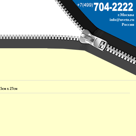
г.Москва
info@uveto.ru
Россия
5см х 27см