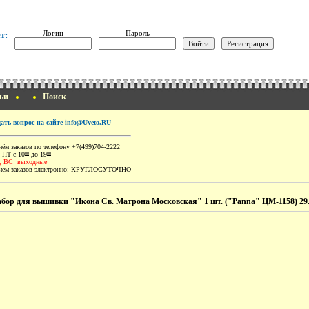
Логин
Пароль
т:
ьи
Поиск
дать вопрос на сайте info@Uveto.RU
ём заказов по телефону +7(499)704-2222
-ПТ с 10
до 19
00
00
, ВС выходные
ем заказов электронно:
КРУГЛОСУТОЧНО
бор для вышивки "Икона Св. Матрона Московская" 1 шт. ("Panna" ЦМ-1158) 29.