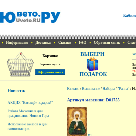
Кабине
Информация
Доставка
Скидки
FAQ
Обратная связь
Стат
ВЫБЕРИ
За
Корзина:
Корзина пуста.
При
ПН
СБ
ПОДАРОК
При
Каталог
/
Вышивание
/
Наборы
/
"Panna"
/
На
Новости:
Артикул магазина: D01755
АКЦИЯ "Вас ждёт подарок!"
Работа Магазина в дни
празднования Нового Года
Исполнение заказов в дни
самоизоляции.
[1]