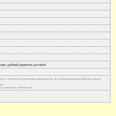
кция, удобный держатель для нитей
ного в технической документации производителя. Во избежание недоразумений при покупке
ния.
а, пожалуйста, сообщите нам.