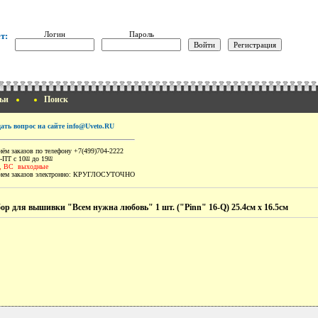
Логин
Пароль
т:
ьи
Поиск
дать вопрос на сайте info@Uveto.RU
ём заказов по телефону +7(499)704-2222
-ПТ с 10
до 19
00
00
, ВС выходные
ем заказов электронно:
КРУГЛОСУТОЧНО
ор для вышивки "Всем нужна любовь" 1 шт. ("Pinn" 16-Q) 25.4см х 16.5см