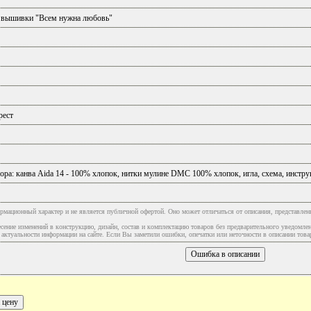
 вышивки "Всем нужна любовь"
рест
ора: канва Аida 14 - 100% хлопок, нитки мулине DMC 100% хлопок, игла, схема, инстру
рмационный характер и не является публичной офертой. Оно может отличаться от описания, представлен
сение изменений в конструкцию, дизайн, состав и комплектацию товаров без предварительного уведомле
туальности информации на сайте. Если Вы заметили ошибки, опечатки или неточности в описании товар