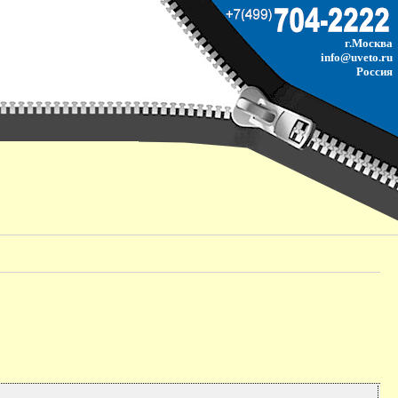
г.Москва
info@uveto.ru
Россия