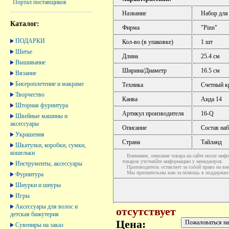
Портал поставщиков
Название
Набор для
Каталог:
Фирма
"Pinn"
ПОДАРКИ
Кол-во (в упаковке)
1 шт
Шитье
Длина
25.4 см
Вышивание
Ширина/Диаметр
16.5 см
Вязание
Бисероплетение и макраме
Техника
Счетный к
Творчество
Канва
Аида 14
Шторная фурнитура
Артикул производителя
16-Q
Швейные машины и
аксессуары
Описание
Состав наб
Украшения
Страна
Тайланд
Шкатулки, коробки, сумки,
кошельки
Внимание, описание товара на сайте носит инфо
товаров уточняйте информацию у менеджеров.
Инструменты, аксессуары
Производитель оставляет за собой право на вне
Мы признательны вам за помощь в поддержке ак
Фурнитура
Шнурки и шнуры
Игры
Аксессуары для волос и
отсутствует
детская бижутерия
Цена:
Сувениры на заказ