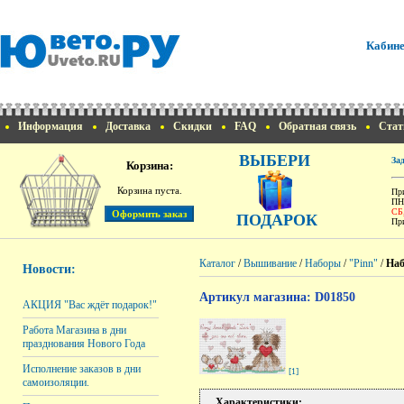
Кабине
Информация
Доставка
Скидки
FAQ
Обратная связь
Стат
ВЫБЕРИ
За
Корзина:
Корзина пуста.
При
ПН
СБ
ПОДАРОК
При
Каталог
/
Вышивание
/
Наборы
/
"Pinn"
/
Наб
Новости:
Артикул магазина: D01850
АКЦИЯ "Вас ждёт подарок!"
Работа Магазина в дни
празднования Нового Года
Исполнение заказов в дни
[1]
самоизоляции.
Характеристики: