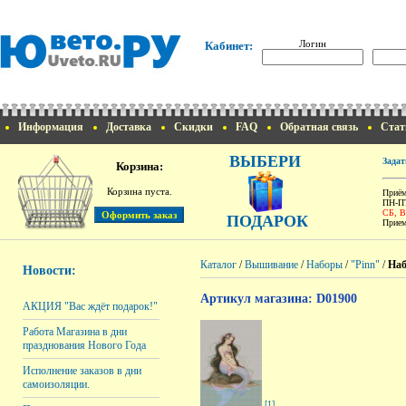
Логин
Кабинет:
Информация
Доставка
Скидки
FAQ
Обратная связь
Стат
ВЫБЕРИ
Задат
Корзина:
Корзина пуста.
Приём
ПН-ПТ
СБ, 
ПОДАРОК
Прием
Каталог
/
Вышивание
/
Наборы
/
"Pinn"
/
Наб
Новости:
Артикул магазина: D01900
АКЦИЯ "Вас ждёт подарок!"
Работа Магазина в дни
празднования Нового Года
Исполнение заказов в дни
самоизоляции.
[1]