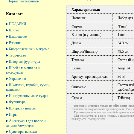
Портал поставщиков
Характеристики:
Каталог:
Название
Набор для
ПОДАРКИ
Фирма
"Pinn"
Шитье
Кол-во (в упаковке)
1 шт
Вышивание
Вязание
Длина
34.3 см
Бисероплетение и макраме
Ширина/Диаметр
49.5 см
Творчество
Техника
Счетный к
Шторная фурнитура
Швейные машины и
Канва
Аида 14
аксессуары
Артикул производителя
36-B
Украшения
Шкатулки, коробки, сумки,
Состав наб
Описание
кошельки
удобный де
Инструменты, аксессуары
Страна
Тайланд
Фурнитура
Внимание, описание товара на сайте носит инфо
Шнурки и шнуры
технической документации производителя. Во и
Производитель оставляет за собой право на вне
Игры
Мы признательны вам за помощь в поддержке ак
пожалуйста, сообщите нам.
Аксессуары для волос и
детская бижутерия
Сувениры на заказ