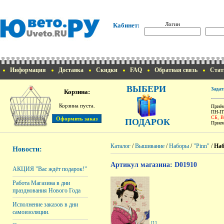
Логин
Кабинет:
Информация
Доставка
Скидки
FAQ
Обратная связь
Стат
ВЫБЕРИ
Задат
Корзина:
Корзина пуста.
Приём
ПН-ПТ
СБ, 
ПОДАРОК
Прием
Каталог
/
Вышивание
/
Наборы
/
"Pinn"
/
Наб
Новости:
Артикул магазина: D01910
АКЦИЯ "Вас ждёт подарок!"
Работа Магазина в дни
празднования Нового Года
Исполнение заказов в дни
самоизоляции.
[1]