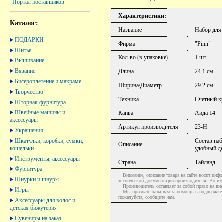
Портал поставщиков
Характеристики:
Каталог:
Название
Набор для
ПОДАРКИ
Фирма
"Pinn"
Шитье
Кол-во (в упаковке)
1 шт
Вышивание
Вязание
Длина
24.1 см
Бисероплетение и макраме
Ширина/Диаметр
29.2 см
Творчество
Техника
Счетный к
Шторная фурнитура
Швейные машины и
Канва
Аида 14
аксессуары
Артикул производителя
23-H
Украшения
Шкатулки, коробки, сумки,
Состав наб
Описание
кошельки
удобный д
Инструменты, аксессуары
Страна
Тайланд
Фурнитура
Внимание, описание товара на сайте носит инфо
Шнурки и шнуры
технической документации производителя. Во и
Производитель оставляет за собой право на вне
Игры
Мы признательны вам за помощь в поддержке ак
пожалуйста, сообщите нам.
Аксессуары для волос и
детская бижутерия
Сувениры на заказ