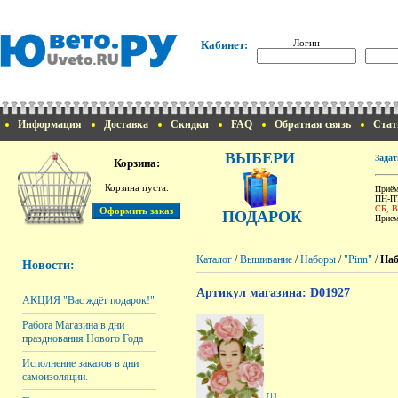
Логин
Кабинет:
Информация
Доставка
Скидки
FAQ
Обратная связь
Стат
ВЫБЕРИ
Задат
Корзина:
Корзина пуста.
Приём
ПН-ПТ
СБ, 
ПОДАРОК
Прием
Каталог
/
Вышивание
/
Наборы
/
"Pinn"
/
Наб
Новости:
Артикул магазина: D01927
АКЦИЯ "Вас ждёт подарок!"
Работа Магазина в дни
празднования Нового Года
Исполнение заказов в дни
самоизоляции.
[1]