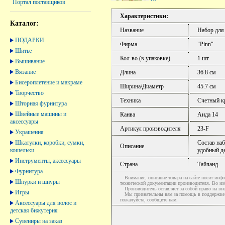
Портал поставщиков
Характеристики:
Каталог:
Название
Набор для
ПОДАРКИ
Фирма
"Pinn"
Шитье
Кол-во (в упаковке)
1 шт
Вышивание
Вязание
Длина
36.8 см
Бисероплетение и макраме
Ширина/Диаметр
45.7 см
Творчество
Техника
Счетный к
Шторная фурнитура
Швейные машины и
Канва
Аида 14
аксессуары
Артикул производителя
23-F
Украшения
Шкатулки, коробки, сумки,
Состав наб
Описание
кошельки
удобный д
Инструменты, аксессуары
Страна
Тайланд
Фурнитура
Внимание, описание товара на сайте носит инфо
Шнурки и шнуры
технической документации производителя. Во и
Производитель оставляет за собой право на вне
Игры
Мы признательны вам за помощь в поддержке ак
пожалуйста, сообщите нам.
Аксессуары для волос и
детская бижутерия
Сувениры на заказ