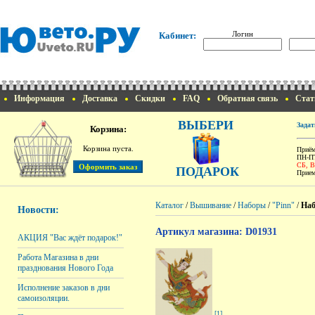
Логин
Кабинет:
Информация
Доставка
Скидки
FAQ
Обратная связь
Стат
ВЫБЕРИ
Задат
Корзина:
Корзина пуста.
Приём
ПН-ПТ
СБ, 
ПОДАРОК
Прием
Каталог
/
Вышивание
/
Наборы
/
"Pinn"
/
Наб
Новости:
Артикул магазина: D01931
АКЦИЯ "Вас ждёт подарок!"
Работа Магазина в дни
празднования Нового Года
Исполнение заказов в дни
самоизоляции.
[1]