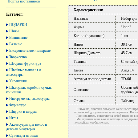
Портал поставщиков
Характеристики:
Каталог:
Название
Набор для
ПОДАРКИ
Фирма
"Pinn"
Шитье
Кол-во (в упаковке)
1 шт
Вышивание
Вязание
Длина
38.1 см
Бисероплетение и макраме
Ширина/Диаметр
45.7 см
Творчество
Техника
Счетный к
Шторная фурнитура
Швейные машины и
Канва
Аида 14
аксессуары
Артикул производителя
TD-06
Украшения
Шкатулки, коробки, сумки,
Состав наб
Описание
кошельки
удобный д
Инструменты, аксессуары
Страна
Тайланд
Фурнитура
Внимание, описание товара на сайте носит инфо
Шнурки и шнуры
технической документации производителя. Во и
Производитель оставляет за собой право на вне
Игры
Мы признательны вам за помощь в поддержке ак
пожалуйста, сообщите нам.
Аксессуары для волос и
детская бижутерия
Сувениры на заказ