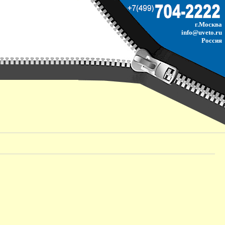
г.Москва
info@uveto.ru
Россия