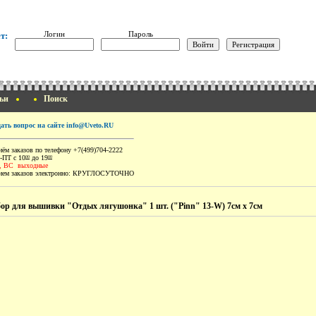
Логин
Пароль
т:
ьи
Поиск
дать вопрос на сайте info@Uveto.RU
ём заказов по телефону +7(499)704-2222
-ПТ с 10
до 19
00
00
, ВС выходные
ем заказов электронно:
КРУГЛОСУТОЧНО
ор для вышивки "Отдых лягушонка" 1 шт. ("Pinn" 13-W) 7см х 7см