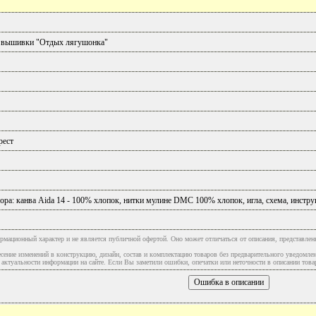
 вышивки "Отдых лягушонка"
рест
ора: канва Аida 14 - 100% хлопок, нитки мулине DMC 100% хлопок, игла, схема, инстру
рмационный характер и не является публичной офертой. Оно может отличаться от описания, представлен
сение изменений в конструкцию, дизайн, состав и комплектацию товаров без предварительного уведомле
туальности информации на сайте. Если Вы заметили ошибки, опечатки или неточности в описании товар