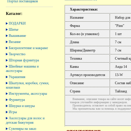
Портал поставщиков
Характеристики:
Каталог:
Название
Набор для
ПОДАРКИ
Фирма
"Pinn"
Шитье
Кол-во (в упаковке)
1 шт
Вышивание
Вязание
Длина
7 см
Бисероплетение и макраме
Ширина/Диаметр
7 см
Творчество
Техника
Счетный к
Шторная фурнитура
Швейные машины и
Канва
Аида 14
аксессуары
Артикул производителя
13-W
Украшения
Шкатулки, коробки, сумки,
Описание
Состав наб
кошельки
Страна
Тайланд
Инструменты, аксессуары
Внимание, описание товара на сайте носит инфо
Фурнитура
товаров уточняйте информацию у менеджеров.
Шнурки и шнуры
Производитель оставляет за собой право на вне
Мы признательны вам за помощь в поддержке ак
Игры
Аксессуары для волос и
детская бижутерия
Сувениры на заказ
отсутствует