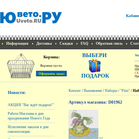
Кабине
Информация
Доставка
Скидки
FAQ
Обратная связь
Стат
ВЫБЕРИ
За
Корзина:
Корзина пуста.
При
ПН
СБ
ПОДАРОК
При
Каталог
/
Вышивание
/
Наборы
/
"Pinn"
/
Наб
Новости:
Артикул магазина: D01962
АКЦИЯ "Вас ждёт подарок!"
Работа Магазина в дни
празднования Нового Года
Исполнение заказов в дни
самоизоляции.
[1]