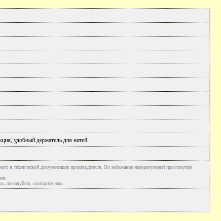
кция, удобный держатель для нитей
ного в технической документации производителя. Во избежание недоразумений при покупке
ния.
а, пожалуйста, сообщите нам.