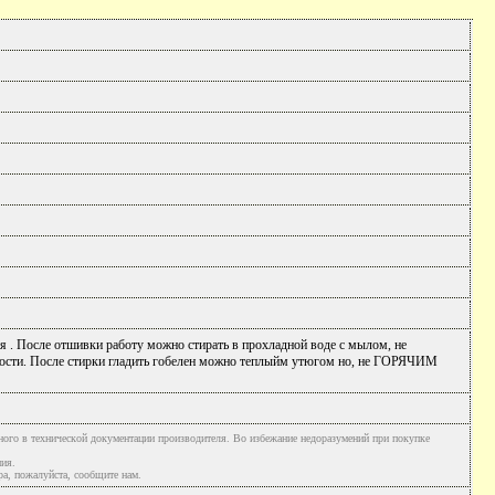
ия . После отшивки работу можно стирать в прохладной воде с мылом, не
хности. После стирки гладить гобелен можно теплыйм утюгом но, не ГОРЯЧИМ
ного в технической документации производителя. Во избежание недоразумений при покупке
ния.
а, пожалуйста, сообщите нам.