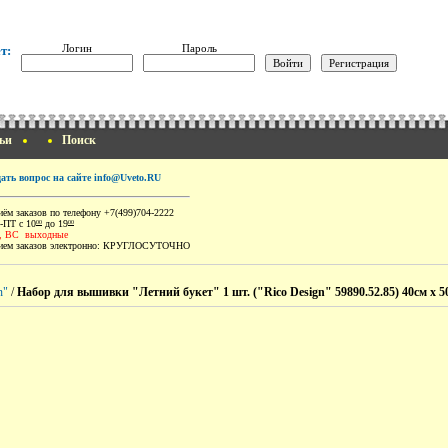
Логин
Пароль
т:
ьи
Поиск
дать вопрос на сайте info@Uveto.RU
ём заказов по телефону +7(499)704-2222
-ПТ с 10
до 19
00
00
, ВС выходные
ем заказов электронно:
КРУГЛОСУТОЧНО
n"
/
Набор для вышивки "Летний букет" 1 шт. ("Rico Design" 59890.52.85) 40см х 5