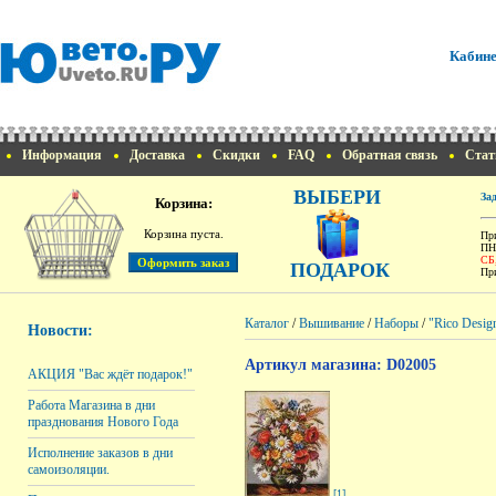
Кабине
Информация
Доставка
Скидки
FAQ
Обратная связь
Стат
ВЫБЕРИ
За
Корзина:
Корзина пуста.
При
ПН
СБ
ПОДАРОК
При
Каталог
/
Вышивание
/
Наборы
/
"Rico Desig
Новости:
Артикул магазина: D02005
АКЦИЯ "Вас ждёт подарок!"
Работа Магазина в дни
празднования Нового Года
Исполнение заказов в дни
самоизоляции.
[1]