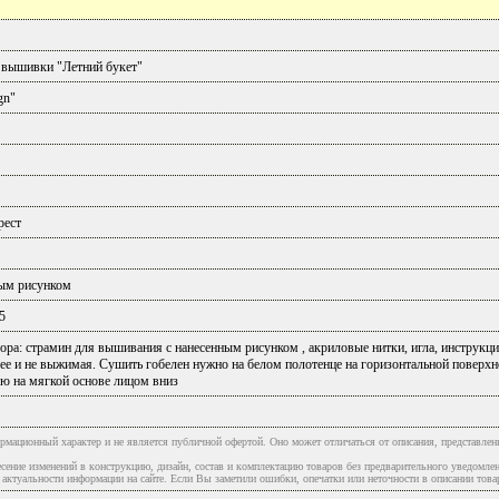
 вышивки "Летний букет"
gn"
рест
ным рисунком
5
ора: страмин для вышивания с нанесенным рисунком , акриловые нитки, игла, инструкц
 ее и не выжимая. Сушить гобелен нужно на белом полотенце на горизонтальной повер
лю на мягкой основе лицом вниз
рмационный характер и не является публичной офертой. Оно может отличаться от описания, представлен
сение изменений в конструкцию, дизайн, состав и комплектацию товаров без предварительного уведомле
туальности информации на сайте. Если Вы заметили ошибки, опечатки или неточности в описании товар