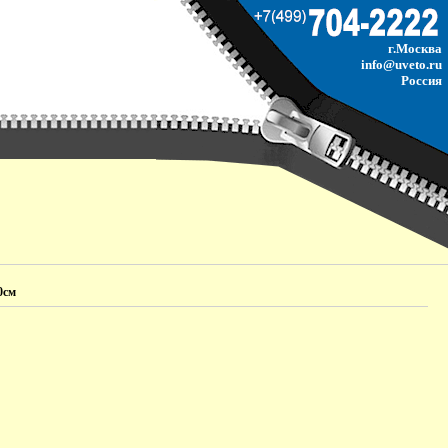
г.Москва
info@uveto.ru
Россия
0см