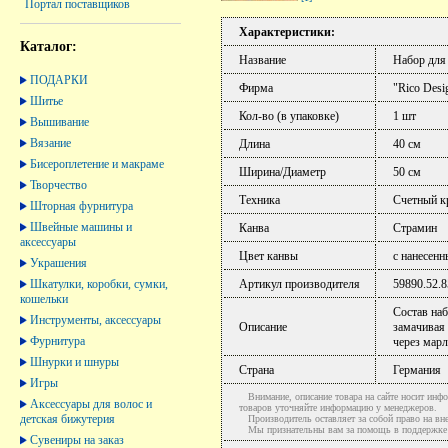
Портал поставщиков
Характеристики:
Каталог:
Название
Набор для
ПОДАРКИ
Фирма
"Rico Desi
Шитье
Кол-во (в упаковке)
1 шт
Вышивание
Вязание
Длина
40 см
Бисероплетение и макраме
Ширина/Диаметр
50 см
Творчество
Техника
Счетный к
Шторная фурнитура
Швейные машины и
Канва
Страмин
аксессуары
Цвет канвы
с нанесен
Украшения
Шкатулки, коробки, сумки,
Артикул производителя
59890.52.8
кошельки
Состав наб
Инструменты, аксессуары
Описание
замачивая
Фурнитура
через мар
Шнурки и шнуры
Страна
Германия
Игры
Внимание, описание товара на сайте носит инфо
Аксессуары для волос и
товаров уточняйте информацию у менеджеров.
детская бижутерия
Производитель оставляет за собой право на вне
Мы признательны вам за помощь в поддержке ак
Сувениры на заказ