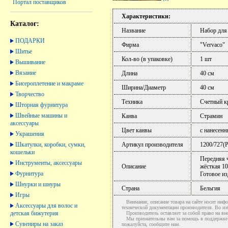
Портал поставщиков
Характеристики:
Каталог:
Название
Набор для
ПОДАРКИ
Фирма
"Vervaco"
Шитье
Кол-во (в упаковке)
1 шт
Вышивание
Вязание
Длина
40 см
Бисероплетение и макраме
Ширина/Диаметр
40 см
Творчество
Техника
Счетный к
Шторная фурнитура
Швейные машины и
Канва
Страмин
аксессуары
Цвет канвы
с нанесен
Украшения
Шкатулки, коробки, сумки,
Артикул производителя
1200/727(
кошельки
Передняя ч
Инструменты, аксессуары
Описание
жёсткая 10
Фурнитура
Готовое из
Шнурки и шнуры
Страна
Бельгия
Игры
Внимание, описание товара на сайте носит инфо
Аксессуары для волос и
технической документации производителя. Во и
детская бижутерия
Производитель оставляет за собой право на вне
Мы признательны вам за помощь в поддержке ак
Сувениры на заказ
пожалуйста, сообщите нам.