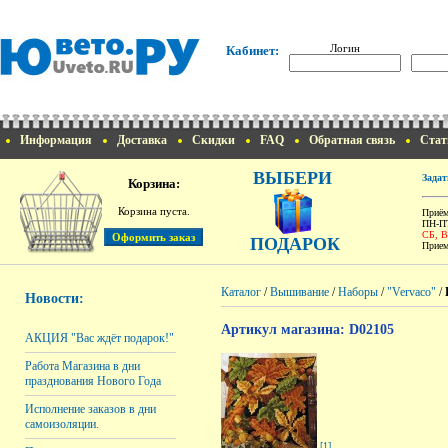
Логин
Кабинет:
Информация
Доставка
Скидки
FAQ
Обратная связь
Стат
ВЫБЕРИ
Задат
Корзина:
Корзина пуста.
Приём
ПН-ПТ
СБ, 
ПОДАРОК
Прием
Каталог
/
Вышивание
/
Наборы
/
"Vervaco"
/
Новости:
Артикул магазина: D02105
АКЦИЯ "Вас ждёт подарок!"
Работа Магазина в дни
празднования Нового Года
Исполнение заказов в дни
самоизоляции.
[1]