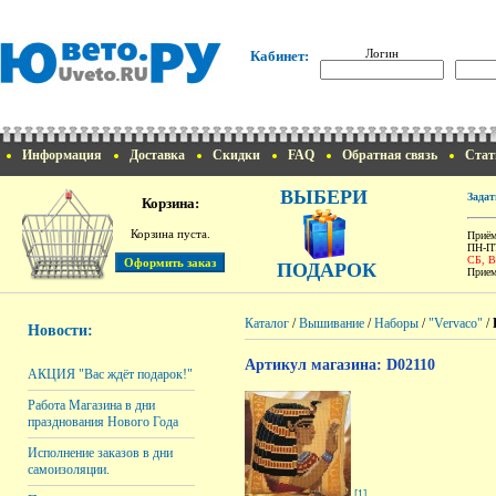
Логин
Кабинет:
Информация
Доставка
Скидки
FAQ
Обратная связь
Стат
ВЫБЕРИ
Задат
Корзина:
Корзина пуста.
Приём
ПН-ПТ
СБ, 
ПОДАРОК
Прием
Каталог
/
Вышивание
/
Наборы
/
"Vervaco"
/
Новости:
Артикул магазина: D02110
АКЦИЯ "Вас ждёт подарок!"
Работа Магазина в дни
празднования Нового Года
Исполнение заказов в дни
самоизоляции.
[1]