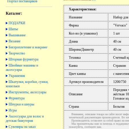
Портал поставщиков
Характеристики:
Каталог:
Название
Набор для
ПОДАРКИ
Фирма
"Vervaco"
Шитье
Кол-во (в упаковке)
1 шт
Вышивание
Вязание
Длина
40 см
Бисероплетение и макраме
Ширина/Диаметр
40 см
Творчество
Техника
Счетный к
Шторная фурнитура
Швейные машины и
Канва
Страмин
аксессуары
Цвет канвы
с нанесен
Украшения
Шкатулки, коробки, сумки,
Артикул производителя
1200/750
кошельки
Передняя ч
Инструменты, аксессуары
Описание
жёсткая 10
Фурнитура
Готовое из
Шнурки и шнуры
Страна
Бельгия
Игры
Внимание, описание товара на сайте носит инфо
Аксессуары для волос и
технической документации производителя. Во и
детская бижутерия
Производитель оставляет за собой право на вне
Мы признательны вам за помощь в поддержке ак
Сувениры на заказ
пожалуйста, сообщите нам.