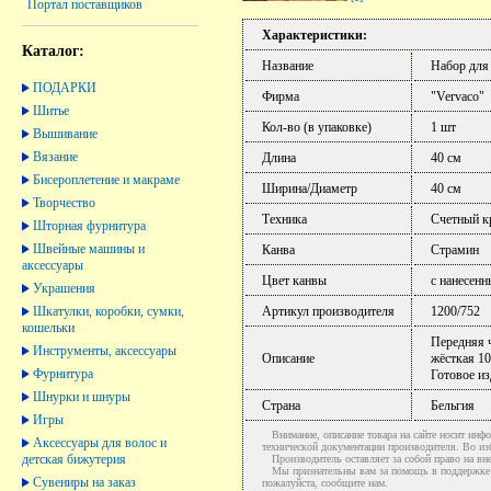
Портал поставщиков
Характеристики:
Каталог:
Название
Набор для
ПОДАРКИ
Фирма
"Vervaco"
Шитье
Кол-во (в упаковке)
1 шт
Вышивание
Вязание
Длина
40 см
Бисероплетение и макраме
Ширина/Диаметр
40 см
Творчество
Техника
Счетный к
Шторная фурнитура
Швейные машины и
Канва
Страмин
аксессуары
Цвет канвы
с нанесен
Украшения
Шкатулки, коробки, сумки,
Артикул производителя
1200/752
кошельки
Передняя ч
Инструменты, аксессуары
Описание
жёсткая 10
Фурнитура
Готовое из
Шнурки и шнуры
Страна
Бельгия
Игры
Внимание, описание товара на сайте носит инфо
Аксессуары для волос и
технической документации производителя. Во и
детская бижутерия
Производитель оставляет за собой право на вне
Мы признательны вам за помощь в поддержке ак
Сувениры на заказ
пожалуйста, сообщите нам.