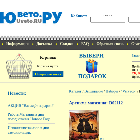
Логин
Кабинет:
Информация
Доставка
Скидки
FAQ
Обратная связь
Стат
ВЫБЕРИ
Задат
Корзина:
Корзина пуста.
Приём
ПН-ПТ
СБ, 
ПОДАРОК
Прием
Каталог
/
Вышивание
/
Наборы
/
"Vervaco"
/
Новости:
Артикул магазина: D02112
АКЦИЯ "Вас ждёт подарок!"
Работа Магазина в дни
празднования Нового Года
Исполнение заказов в дни
самоизоляции.
[1]