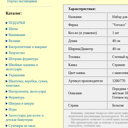
Портал поставщиков
Характеристики:
Каталог:
Название
Набор для
ПОДАРКИ
Фирма
"Vervaco"
Шитье
Кол-во (в упаковке)
1 шт
Вышивание
Вязание
Длина
40 см
Бисероплетение и макраме
Ширина/Диаметр
40 см
Творчество
Техника
Счетный к
Шторная фурнитура
Швейные машины и
Канва
Страмин
аксессуары
Цвет канвы
с нанесен
Украшения
Артикул производителя
1200/770
Шкатулки, коробки, сумки,
кошельки
Передняя ч
Инструменты, аксессуары
Описание
жёсткая 10
Фурнитура
Готовое из
Шнурки и шнуры
Страна
Бельгия
Игры
Внимание, описание товара на сайте носит инфо
Аксессуары для волос и
технической документации производителя. Во и
детская бижутерия
Производитель оставляет за собой право на вне
Мы признательны вам за помощь в поддержке ак
Сувениры на заказ
пожалуйста, сообщите нам.