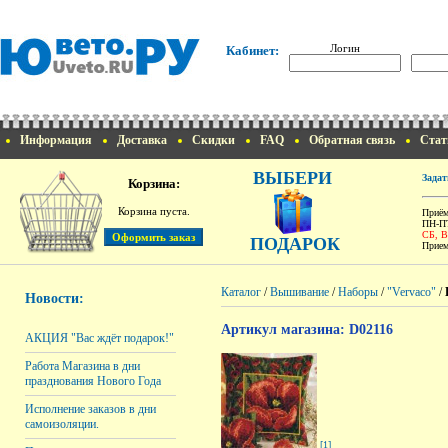
Логин
Кабинет:
Информация
Доставка
Скидки
FAQ
Обратная связь
Стат
ВЫБЕРИ
Задат
Корзина:
Корзина пуста.
Приём
ПН-ПТ
СБ, 
ПОДАРОК
Прием
Каталог
/
Вышивание
/
Наборы
/
"Vervaco"
/
Новости:
Артикул магазина: D02116
АКЦИЯ "Вас ждёт подарок!"
Работа Магазина в дни
празднования Нового Года
Исполнение заказов в дни
самоизоляции.
[1]