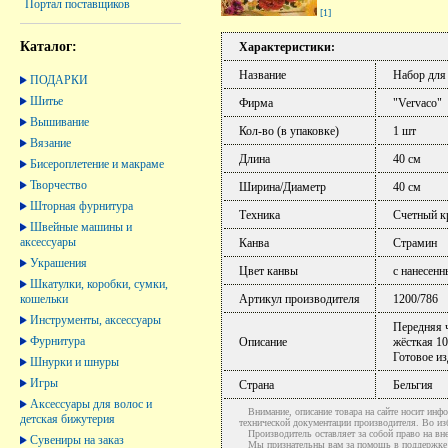
Портал поставщиков
[1]
Каталог:
Характеристики:
Название
Набор для
ПОДАРКИ
Шитье
Фирма
"Vervaco"
Вышивание
Кол-во (в упаковке)
1 шт
Вязание
Длина
40 см
Бисероплетение и макраме
Творчество
Ширина/Диаметр
40 см
Шторная фурнитура
Техника
Счетный к
Швейные машины и
аксессуары
Канва
Страмин
Украшения
Цвет канвы
с нанесен
Шкатулки, коробки, сумки,
кошельки
Артикул производителя
1200/786
Инструменты, аксессуары
Передняя ч
Фурнитура
Описание
жёсткая 10
Готовое из
Шнурки и шнуры
Игры
Страна
Бельгия
Аксессуары для волос и
Внимание, описание товара на сайте носит инфо
детская бижутерия
технической документации производителя. Во и
Производитель оставляет за собой право на вне
Сувениры на заказ
Мы признательны вам за помощь в поддержке ак