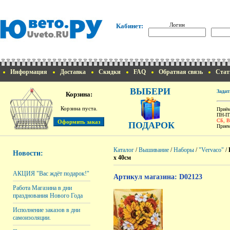
Логин
Кабинет:
Информация
Доставка
Скидки
FAQ
Обратная связь
Стат
ВЫБЕРИ
Задат
Корзина:
Корзина пуста.
Приём
ПН-ПТ
СБ, 
ПОДАРОК
Прием
Каталог
/
Вышивание
/
Наборы
/
"Vervaco"
/
Новости:
х 40см
АКЦИЯ "Вас ждёт подарок!"
Артикул магазина: D02123
Работа Магазина в дни
празднования Нового Года
Исполнение заказов в дни
самоизоляции.