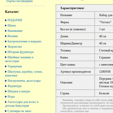
Портал поставщиков
Характеристики:
Каталог:
Название
Набор для
ПОДАРКИ
Фирма
"Vervaco"
Шитье
Кол-во (в упаковке)
1 шт
Вышивание
Вязание
Длина
40 см
Бисероплетение и макраме
Ширина/Диаметр
40 см
Творчество
Техника
Счетный к
Шторная фурнитура
Швейные машины и
Канва
Страмин
аксессуары
Цвет канвы
с нанесен
Украшения
Шкатулки, коробки, сумки,
Артикул производителя
1200/938
кошельки
Передняя ч
Инструменты, аксессуары
Описание
жёсткая 10
Фурнитура
Готовое из
Шнурки и шнуры
Страна
Бельгия
Игры
Внимание, описание товара на сайте носит инфо
Аксессуары для волос и
технической документации производителя. Во и
детская бижутерия
Производитель оставляет за собой право на вне
Мы признательны вам за помощь в поддержке ак
Сувениры на заказ
пожалуйста, сообщите нам.