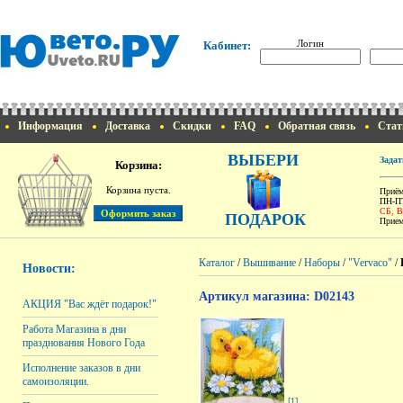
Логин
Кабинет:
Информация
Доставка
Скидки
FAQ
Обратная связь
Стат
ВЫБЕРИ
Задат
Корзина:
Корзина пуста.
Приём
ПН-ПТ
СБ, 
ПОДАРОК
Прием
Каталог
/
Вышивание
/
Наборы
/
"Vervaco"
/
Новости:
Артикул магазина: D02143
АКЦИЯ "Вас ждёт подарок!"
Работа Магазина в дни
празднования Нового Года
Исполнение заказов в дни
самоизоляции.
[1]