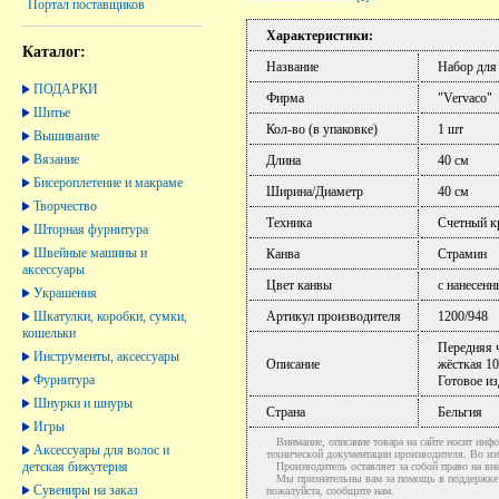
Портал поставщиков
Характеристики:
Каталог:
Название
Набор для
ПОДАРКИ
Фирма
"Vervaco"
Шитье
Кол-во (в упаковке)
1 шт
Вышивание
Вязание
Длина
40 см
Бисероплетение и макраме
Ширина/Диаметр
40 см
Творчество
Техника
Счетный к
Шторная фурнитура
Швейные машины и
Канва
Страмин
аксессуары
Цвет канвы
с нанесен
Украшения
Шкатулки, коробки, сумки,
Артикул производителя
1200/948
кошельки
Передняя ч
Инструменты, аксессуары
Описание
жёсткая 10
Фурнитура
Готовое из
Шнурки и шнуры
Страна
Бельгия
Игры
Внимание, описание товара на сайте носит инфо
Аксессуары для волос и
технической документации производителя. Во и
детская бижутерия
Производитель оставляет за собой право на вне
Мы признательны вам за помощь в поддержке ак
Сувениры на заказ
пожалуйста, сообщите нам.