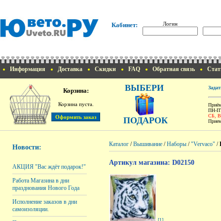
Логин
Кабинет:
Информация
Доставка
Скидки
FAQ
Обратная связь
Стат
ВЫБЕРИ
Задат
Корзина:
Корзина пуста.
Приём
ПН-ПТ
СБ, 
ПОДАРОК
Прием
Каталог
/
Вышивание
/
Наборы
/
"Vervaco"
/
Новости:
Артикул магазина: D02150
АКЦИЯ "Вас ждёт подарок!"
Работа Магазина в дни
празднования Нового Года
Исполнение заказов в дни
самоизоляции.
[1]