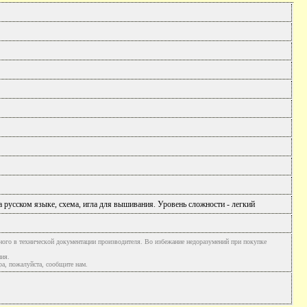
 русском языке, схема, игла для вышивания. Уровень сложности - легкий
ного в технической документации производителя. Во избежание недоразумений при покупке
ния.
а, пожалуйста, сообщите нам.