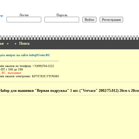
Логин
Пароль
т:
ьи
Поиск
дать вопрос на сайте info@Uveto.RU
ём заказов по телефону +7(499)704-2222
-ПТ с 10
до 19
00
00
, ВС выходные
ем заказов электронно:
КРУГЛОСУТОЧНО
Набор для вышивки "Верная подружка" 1 шт. ("Vervaco" 2002/75.012) 26см х 20см