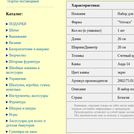
Портал поставщиков
Характеристики:
Каталог:
Название
Набор для
Фирма
"Vervaco"
ПОДАРКИ
Шитье
Кол-во (в упаковке)
1 шт
Вышивание
Длина
26 см
Вязание
Ширина/Диаметр
20 см
Бисероплетение и макраме
Творчество
Техника
Счетный к
Шторная фурнитура
Канва
Аида 14
Швейные машины и
аксессуары
Цвет канвы
экрю
Украшения
Артикул производителя
2002/75.01
Шкатулки, коробки, сумки,
Описание
В набор вх
кошельки
Инструменты, аксессуары
Страна
Бельгия
Фурнитура
Внимание, описание товара на сайте носит инфо
Шнурки и шнуры
товаров уточняйте информацию у менеджеров.
Производитель оставляет за собой право на вне
Игры
Мы признательны вам за помощь в поддержке ак
Аксессуары для волос и
детская бижутерия
Сувениры на заказ