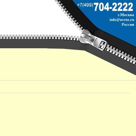
г.Москва
info@uveto.ru
Россия