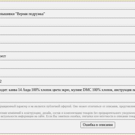
 вышивки "Верная подружка"
рест
2
одит: канва 14 Аида 100% хлопок цвета экрю, мулине DMC 100% хлопок, инструкция на
рмационный характер и не является публичной офертой. Оно может отличаться от описания, представлен
сение изменений в конструкцию, дизайн, состав и комплектацию товаров без предварительного уведомле
туальности информации на сайте. Если Вы заметили ошибки, опечатки или неточности в описании товар