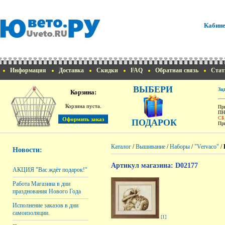
Кабине
Информация
Доставка
Скидки
FAQ
Обратная связь
Стат
ВЫБЕРИ
За
Корзина:
Корзина пуста.
При
ПН
СБ
ПОДАРОК
При
Каталог
/
Вышивание
/
Наборы
/
"Vervaco"
/
Новости:
Артикул магазина: D02177
АКЦИЯ "Вас ждёт подарок!"
Работа Магазина в дни
празднования Нового Года
Исполнение заказов в дни
самоизоляции.
[1]