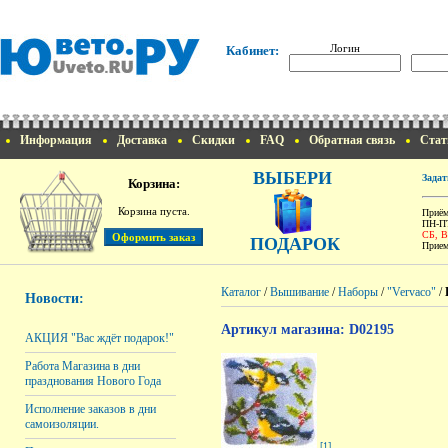
Логин
Кабинет:
Информация
Доставка
Скидки
FAQ
Обратная связь
Стат
ВЫБЕРИ
Задат
Корзина:
Корзина пуста.
Приём
ПН-ПТ
СБ, 
ПОДАРОК
Прием
Каталог
/
Вышивание
/
Наборы
/
"Vervaco"
/
Новости:
Артикул магазина: D02195
АКЦИЯ "Вас ждёт подарок!"
Работа Магазина в дни
празднования Нового Года
Исполнение заказов в дни
самоизоляции.
[1]