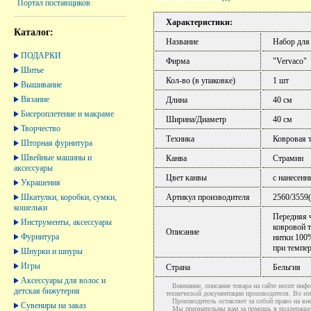
Портал поставщиков
Характеристики:
Каталог:
Название
Набор для
ПОДАРКИ
Фирма
"Vervaco"
Шитье
Кол-во (в упаковке)
1 шт
Вышивание
Вязание
Длина
40 см
Бисероплетение и макраме
Ширина/Диаметр
40 см
Творчество
Техника
Ковровая 
Шторная фурнитура
Швейные машины и
Канва
Страмин
аксессуары
Цвет канвы
с нанесен
Украшения
Шкатулки, коробки, сумки,
Артикул производителя
2560/3559
кошельки
Передняя 
Инструменты, аксессуары
ковровой т
Описание
Фурнитура
нитки 100
при темпер
Шнурки и шнуры
Игры
Страна
Бельгия
Аксессуары для волос и
Внимание, описание товара на сайте носит инфо
детская бижутерия
технической документации производителя. Во и
Производитель оставляет за собой право на вне
Сувениры на заказ
Мы признательны вам за помощь в поддержке ак