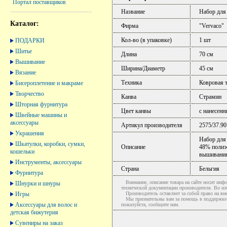
Портал поставщиков
Название
Набор для
Каталог:
Фирма
"Vervaco"
Кол-во (в упаковке)
1 шт
ПОДАРКИ
Шитье
Длина
70 см
Вышивание
Ширина/Диаметр
45 см
Вязание
Техника
Ковровая 
Бисероплетение и макраме
Творчество
Канва
Страмин
Шторная фурнитура
Цвет канвы
с нанесен
Швейные машины и
аксессуары
Артикул производителя
2575/37.90
Украшения
Набор для 
Шкатулки, коробки, сумки,
Описание
48% полиэ
кошельки
вышиванию
Инструменты, аксессуары
Страна
Бельгия
Фурнитура
Внимание, описание товара на сайте носит инфо
Шнурки и шнуры
технической документации производителя. Во и
Игры
Производитель оставляет за собой право на вне
Мы признательны вам за помощь в поддержке ак
Аксессуары для волос и
пожалуйста, сообщите нам.
детская бижутерия
Сувениры на заказ