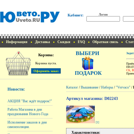
Логин
Кабинет:
Информация
Доставка
Скидки
FAQ
Обратная связь
Стат
ВЫБЕРИ
Задат
Корзина:
Корзина пуста.
Приём
ПН-ПТ
СБ, 
ПОДАРОК
Прием
Каталог
/
Вышивание
/
Наборы
/
"Vervaco"
/
Новости:
Артикул магазина: D02243
АКЦИЯ "Вас ждёт подарок!"
Работа Магазина в дни
празднования Нового Года
Исполнение заказов в дни
[1]
самоизоляции.
Характеристики: