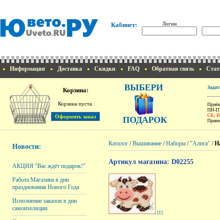
Логин
Кабинет:
Информация
Доставка
Скидки
FAQ
Обратная связь
Стат
ВЫБЕРИ
Задат
Корзина:
Корзина пуста.
Приём
ПН-ПТ
СБ, 
ПОДАРОК
Прием
Каталог
/
Вышивание
/
Наборы
/
"Алиса"
/
Н
Новости:
Артикул магазина: D02255
АКЦИЯ "Вас ждёт подарок!"
Работа Магазина в дни
празднования Нового Года
Исполнение заказов в дни
самоизоляции.
[1]