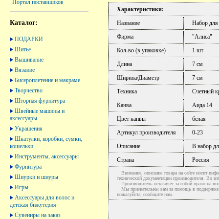
Портал поставщиков
Характеристики:
Каталог:
Название
Набор для
Фирма
"Алиса"
ПОДАРКИ
Шитье
Кол-во (в упаковке)
1 шт
Вышивание
Длина
7 см
Вязание
Ширина/Диаметр
7 см
Бисероплетение и макраме
Творчество
Техника
Счетный к
Шторная фурнитура
Канва
Аида 14
Швейные машины и
аксессуары
Цвет канвы
белая
Украшения
Артикул производителя
0-23
Шкатулки, коробки, сумки,
кошельки
Описание
В набор д
Инструменты, аксессуары
Страна
Россия
Фурнитура
Внимание, описание товара на сайте носит инфо
Шнурки и шнуры
технической документации производителя. Во и
Производитель оставляет за собой право на вне
Игры
Мы признательны вам за помощь в поддержке ак
пожалуйста, сообщите нам.
Аксессуары для волос и
детская бижутерия
Сувениры на заказ