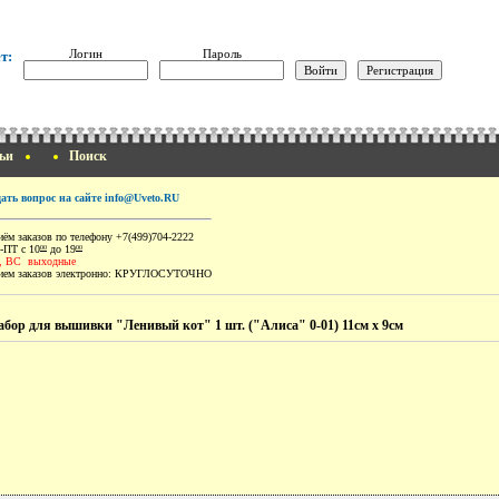
Логин
Пароль
т:
ьи
Поиск
дать вопрос на сайте info@Uveto.RU
ём заказов по телефону +7(499)704-2222
-ПТ с 10
до 19
00
00
, ВС выходные
ем заказов электронно:
КРУГЛОСУТОЧНО
абор для вышивки "Ленивый кот" 1 шт. ("Алиса" 0-01) 11см х 9см