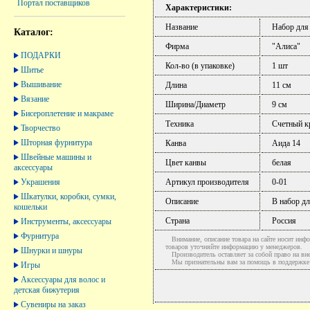
Портал поставщиков
Характеристики:
Название
Набор для
Каталог:
Фирма
"Алиса"
ПОДАРКИ
Кол-во (в упаковке)
1 шт
Шитье
Вышивание
Длина
11 см
Вязание
Ширина/Диаметр
9 см
Бисероплетение и макраме
Техника
Счетный к
Творчество
Шторная фурнитура
Канва
Аида 14
Швейные машины и
Цвет канвы
белая
аксессуары
Украшения
Артикул производителя
0-01
Шкатулки, коробки, сумки,
Описание
В набор д
кошельки
Страна
Россия
Инструменты, аксессуары
Фурнитура
Внимание, описание товара на сайте носит инфо
товаров уточняйте информацию у менеджеров.
Шнурки и шнуры
Производитель оставляет за собой право на вне
Мы признательны вам за помощь в поддержке ак
Игры
Аксессуары для волос и
детская бижутерия
Сувениры на заказ