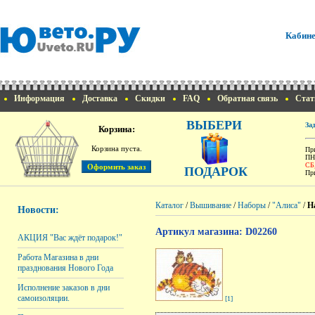
Кабине
Информация
Доставка
Скидки
FAQ
Обратная связь
Стат
ВЫБЕРИ
За
Корзина:
Корзина пуста.
При
ПН
СБ
ПОДАРОК
При
Каталог
/
Вышивание
/
Наборы
/
"Алиса"
/
Н
Новости:
Артикул магазина: D02260
АКЦИЯ "Вас ждёт подарок!"
Работа Магазина в дни
празднования Нового Года
Исполнение заказов в дни
самоизоляции.
[1]