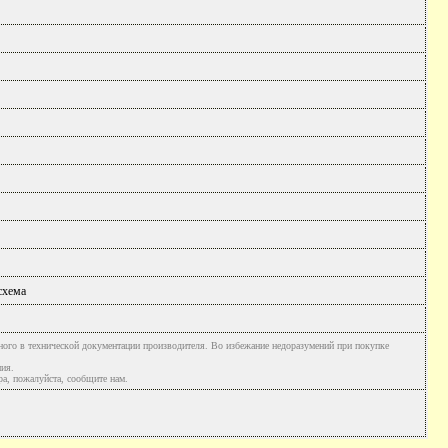
схема
ного в технической документации производителя. Во избежание недоразумений при покупке
ния.
а, пожалуйста, сообщите нам.