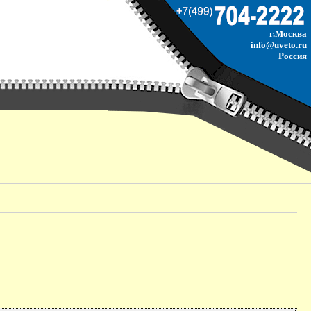
г.Москва
info@uveto.ru
Россия