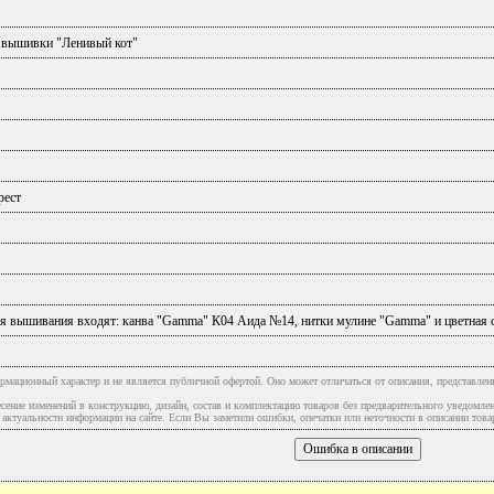
 вышивки "Ленивый кот"
рест
ля вышивания входят: канва "Gammа" К04 Аида №14, нитки мулине "Gammа" и цветная 
рмационный характер и не является публичной офертой. Оно может отличаться от описания, представлен
сение изменений в конструкцию, дизайн, состав и комплектацию товаров без предварительного уведомле
туальности информации на сайте. Если Вы заметили ошибки, опечатки или неточности в описании товар