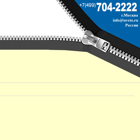
г.Москва
info@uveto.ru
Россия