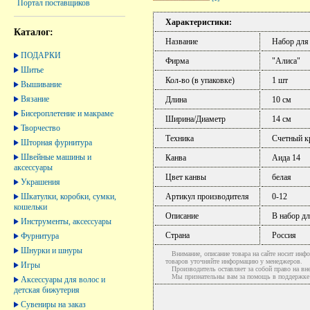
Портал поставщиков
Характеристики:
Каталог:
Название
Набор для
ПОДАРКИ
Фирма
"Алиса"
Шитье
Кол-во (в упаковке)
1 шт
Вышивание
Вязание
Длина
10 см
Бисероплетение и макраме
Ширина/Диаметр
14 см
Творчество
Техника
Счетный к
Шторная фурнитура
Швейные машины и
Канва
Аида 14
аксессуары
Цвет канвы
белая
Украшения
Шкатулки, коробки, сумки,
Артикул производителя
0-12
кошельки
Описание
В набор д
Инструменты, аксессуары
Страна
Россия
Фурнитура
Шнурки и шнуры
Внимание, описание товара на сайте носит инфо
товаров уточняйте информацию у менеджеров.
Игры
Производитель оставляет за собой право на вне
Мы признательны вам за помощь в поддержке ак
Аксессуары для волос и
детская бижутерия
Сувениры на заказ