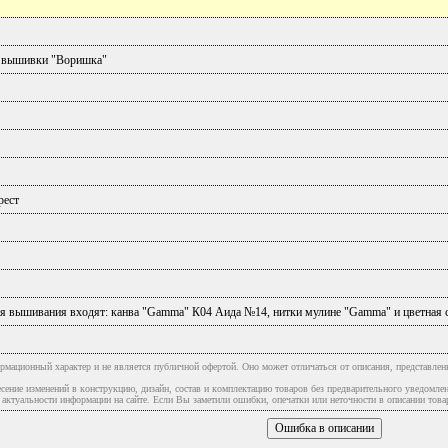
 вышивки "Воришка"
рест
ля вышивания входят: канва "Gammа" К04 Аида №14, нитки мулине "Gammа" и цветная 
рмационный характер и не является публичной офертой. Оно может отличаться от описания, представлен
сение изменений в конструкцию, дизайн, состав и комплектацию товаров без предварительного уведомле
туальности информации на сайте. Если Вы заметили ошибки, опечатки или неточности в описании товар