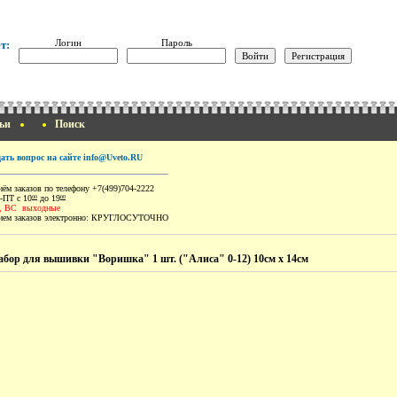
Логин
Пароль
т:
ьи
Поиск
дать вопрос на сайте info@Uveto.RU
ём заказов по телефону +7(499)704-2222
-ПТ с 10
до 19
00
00
, ВС выходные
ем заказов электронно:
КРУГЛОСУТОЧНО
абор для вышивки "Воришка" 1 шт. ("Алиса" 0-12) 10см х 14см