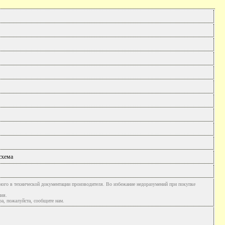
схема
ного в технической документации производителя. Во избежание недоразумений при покупке
ния.
а, пожалуйста, сообщите нам.