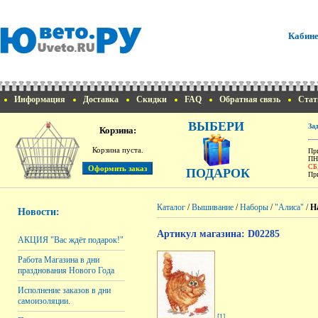
Кабине
Информация
Доставка
Скидки
FAQ
Обратная связь
Стат
ВЫБЕРИ
За
Корзина:
Корзина пуста.
При
ПН
СБ
ПОДАРОК
При
Каталог
/
Вышивание
/
Наборы
/
"Алиса"
/
Н
Новости:
Артикул магазина: D02285
АКЦИЯ "Вас ждёт подарок!"
Работа Магазина в дни
празднования Нового Года
Исполнение заказов в дни
самоизоляции.
[1]