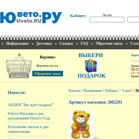
Логин
Кабинет:
Информация
Доставка
Скидки
FAQ
Обратная связь
Стат
ВЫБЕРИ
Задат
Корзина:
Корзина пуста.
Приём
ПН-ПТ
СБ, 
ПОДАРОК
Прием
Каталог
/
Вышивание
/
Наборы
/
"Алиса"
/
Н
Новости:
Артикул магазина: D02291
АКЦИЯ "Вас ждёт подарок!"
Работа Магазина в дни
празднования Нового Года
Исполнение заказов в дни
самоизоляции.
[1]