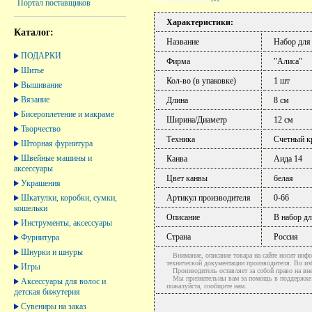
Портал поставщиков
Характеристики:
Каталог:
Название
Набор для
ПОДАРКИ
Фирма
"Алиса"
Шитье
Кол-во (в упаковке)
1 шт
Вышивание
Вязание
Длина
8 см
Бисероплетение и макраме
Ширина/Диаметр
12 см
Творчество
Техника
Счетный к
Шторная фурнитура
Швейные машины и
Канва
Аида 14
аксессуары
Цвет канвы
белая
Украшения
Шкатулки, коробки, сумки,
Артикул производителя
0-66
кошельки
Описание
В набор д
Инструменты, аксессуары
Страна
Россия
Фурнитура
Шнурки и шнуры
Внимание, описание товара на сайте носит инфо
технической документации производителя. Во и
Игры
Производитель оставляет за собой право на вне
Мы признательны вам за помощь в поддержке ак
Аксессуары для волос и
пожалуйста, сообщите нам.
детская бижутерия
Сувениры на заказ