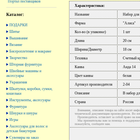
Портал поставщиков
Характеристики:
Каталог:
Название
Набор для
Фирма
"Алиса"
ПОДАРКИ
Шитье
Кол-во (в упаковке)
1 шт
Вышивание
Длина
20 см
Вязание
Ширина/Диаметр
18 см
Бисероплетение и макраме
Творчество
Техника
Счетный к
Шторная фурнитура
Канва
Аида 14
Швейные машины и
аксессуары
Цвет канвы
белая
Украшения
Артикул производителя
2-04
Шкатулки, коробки, сумки,
Описание
В набор д
кошельки
Инструменты, аксессуары
Страна
Россия
Фурнитура
Внимание, описание товара на сайте носит инфо
Шнурки и шнуры
технической документации производителя. Во и
Производитель оставляет за собой право на вне
Игры
Мы признательны вам за помощь в поддержке ак
пожалуйста, сообщите нам.
Аксессуары для волос и
детская бижутерия
Сувениры на заказ