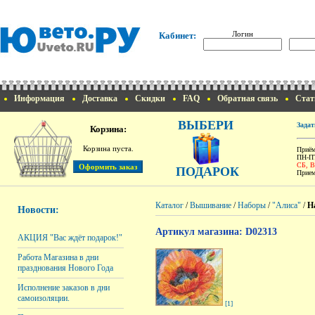
Логин
Кабинет:
Информация
Доставка
Скидки
FAQ
Обратная связь
Стат
ВЫБЕРИ
Задат
Корзина:
Корзина пуста.
Приём
ПН-ПТ
СБ, 
ПОДАРОК
Прием
Каталог
/
Вышивание
/
Наборы
/
"Алиса"
/
Н
Новости:
Артикул магазина: D02313
АКЦИЯ "Вас ждёт подарок!"
Работа Магазина в дни
празднования Нового Года
Исполнение заказов в дни
самоизоляции.
[1]