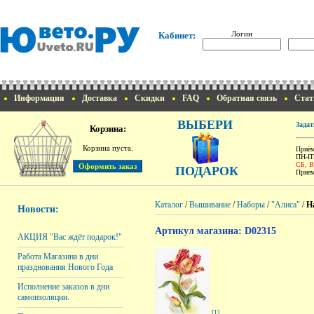
Логин
Кабинет:
Информация
Доставка
Скидки
FAQ
Обратная связь
Стат
ВЫБЕРИ
Задат
Корзина:
Корзина пуста.
Приём
ПН-ПТ
СБ, 
ПОДАРОК
Прием
Каталог
/
Вышивание
/
Наборы
/
"Алиса"
/
Н
Новости:
Артикул магазина: D02315
АКЦИЯ "Вас ждёт подарок!"
Работа Магазина в дни
празднования Нового Года
Исполнение заказов в дни
самоизоляции.
[1]