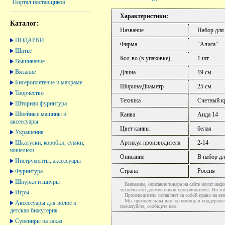
Портал поставщиков
Характеристики:
Каталог:
Название
Набор для
ПОДАРКИ
Фирма
"Алиса"
Шитье
Кол-во (в упаковке)
1 шт
Вышивание
Вязание
Длина
19 см
Бисероплетение и макраме
Ширина/Диаметр
25 см
Творчество
Техника
Счетный к
Шторная фурнитура
Швейные машины и
Канва
Аида 14
аксессуары
Цвет канвы
белая
Украшения
Шкатулки, коробки, сумки,
Артикул производителя
2-14
кошельки
Описание
В набор д
Инструменты, аксессуары
Страна
Россия
Фурнитура
Шнурки и шнуры
Внимание, описание товара на сайте носит инфо
технической документации производителя. Во и
Игры
Производитель оставляет за собой право на вне
Мы признательны вам за помощь в поддержке ак
Аксессуары для волос и
пожалуйста, сообщите нам.
детская бижутерия
Сувениры на заказ