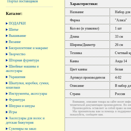
Портал поставщиков
Характеристики:
Название
Набор для
Каталог:
Фирма
"Алиса"
ПОДАРКИ
Кол-во (в упаковке)
1 шт
Шитье
Вышивание
Длина
33 см
Вязание
Ширина/Диаметр
26 см
Бисероплетение и макраме
Техника
Счетный к
Творчество
Шторная фурнитура
Канва
Аида 14
Швейные машины и
Цвет канвы
белая
аксессуары
Украшения
Артикул производителя
4-02
Шкатулки, коробки, сумки,
Описание
В набор д
кошельки
Инструменты, аксессуары
Страна
Россия
Фурнитура
Внимание, описание товара на сайте носит инфо
технической документации производителя. Во и
Шнурки и шнуры
Производитель оставляет за собой право на вне
Мы признательны вам за помощь в поддержке ак
Игры
пожалуйста, сообщите нам.
Аксессуары для волос и
детская бижутерия
Сувениры на заказ