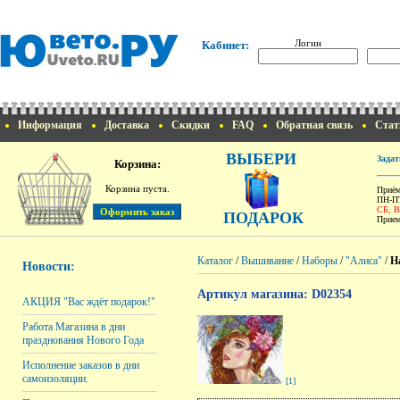
Логин
Кабинет:
Информация
Доставка
Скидки
FAQ
Обратная связь
Стат
ВЫБЕРИ
Задат
Корзина:
Корзина пуста.
Приём
ПН-ПТ
СБ, 
ПОДАРОК
Прием
Каталог
/
Вышивание
/
Наборы
/
"Алиса"
/
Н
Новости:
Артикул магазина: D02354
АКЦИЯ "Вас ждёт подарок!"
Работа Магазина в дни
празднования Нового Года
Исполнение заказов в дни
самоизоляции.
[1]