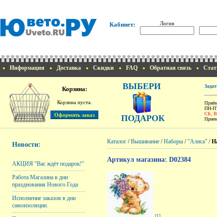
Логин
Кабинет:
Информация
Доставка
Скидки
FAQ
Обратная связь
Стат
ВЫБЕРИ
Задат
Корзина:
Корзина пуста.
Приём
ПН-ПТ
СБ, 
ПОДАРОК
Прием
Каталог
/
Вышивание
/
Наборы
/
"Алиса"
/
Н
Новости:
Артикул магазина: D02384
АКЦИЯ "Вас ждёт подарок!"
Работа Магазина в дни
празднования Нового Года
Исполнение заказов в дни
самоизоляции.
[1]