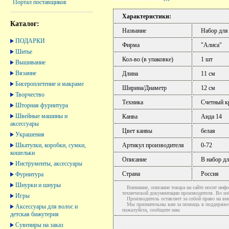
Портал поставщиков
Характеристики:
Каталог:
Название
Набор для
ПОДАРКИ
Фирма
"Алиса"
Шитье
Кол-во (в упаковке)
1 шт
Вышивание
Вязание
Длина
11 см
Бисероплетение и макраме
Ширина/Диаметр
12 см
Творчество
Техника
Счетный к
Шторная фурнитура
Швейные машины и
Канва
Аида 14
аксессуары
Цвет канвы
белая
Украшения
Шкатулки, коробки, сумки,
Артикул производителя
0-72
кошельки
Описание
В набор д
Инструменты, аксессуары
Страна
Россия
Фурнитура
Шнурки и шнуры
Внимание, описание товара на сайте носит инфо
технической документации производителя. Во и
Игры
Производитель оставляет за собой право на вне
Мы признательны вам за помощь в поддержке ак
Аксессуары для волос и
пожалуйста, сообщите нам.
детская бижутерия
Сувениры на заказ